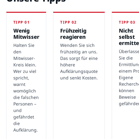
TIPP 01
TIPP 02
TIPP 03
Wenig
Frühzeitig
Nicht
Mitwisser
reagieren
selbst
ermitte
Halten Sie
Wenden Sie sich
Überlass
den
frühzeitig an uns.
Sie die
Mitwisser-
Das sorgt für eine
Ermittlu
Kreis klein.
höhere
einem Pro
Wer zu viel
Aufklärungsquote
Eigene
spricht,
und senkt Kosten.
Recherch
warnt
können
womöglich
Beweise
die falschen
gefährde
Personen –
und
gefährdet
die
Aufklärung.