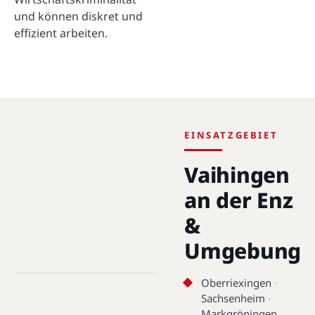
und können diskret und
effizient arbeiten.
EINSATZGEBIET
Vaihingen
an der Enz
&
Umgebung
Vaihingen an der Enz · 71665 ·
48.9334°N, 8.9612°E
Oberriexingen
·
Vaihingen an der Enz
Sachsenheim
·
Markgröningen