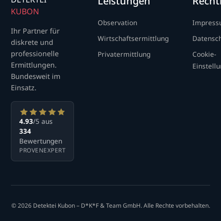
Leistungen
Recht
KUBON
Observation
Impres
Ihr Partner für
Wirtschaftsermittlung
Datensc
diskrete und
professionelle
Privatermittlung
Cookie-
Ermittlungen.
Einstell
Bundesweit im
Einsatz.
4.93
/5 aus
334
Bewertungen
PROVENEXPERT
© 2026 Detektei Kubon – D*K*F & Team GmbH. Alle Rechte vorbehalten.