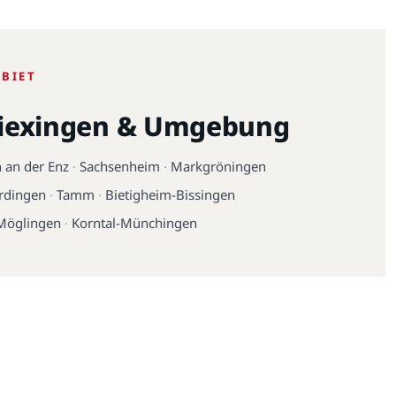
EBIET
iexingen & Umgebung
 an der Enz
·
Sachsenheim
·
Markgröningen
rdingen
·
Tamm
·
Bietigheim-Bissingen
Möglingen
·
Korntal-Münchingen