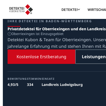
DETEKTEI
WIRTSCHA
IHRE DETEKTEI IN BADEN-WÜRTTEMBERG
Privatdetektei für Oberriexingen und den Landkrei
Oberriexingen ist Einzugsgebiet
Detektei Kubon & Team für Oberriexingen. Unsere
jahrelange Erfahrung mit und stehen Ihnen mit Ra
Kostenlose Erstberatung
Leistungen
BEWERTUNG
STIMMEN
EINSATZ
4,93/5
334
Landkreis Ludwigsburg