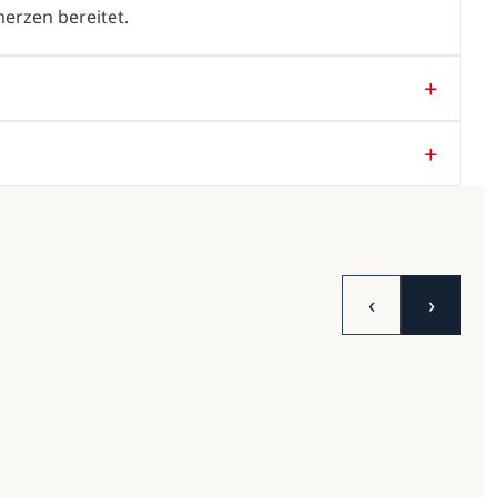
merzen bereitet.
‹
›