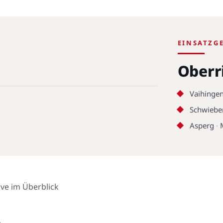
EINSATZG
Oberr
Vaihingen
Schwiebe
Asperg
·
ive im Überblick