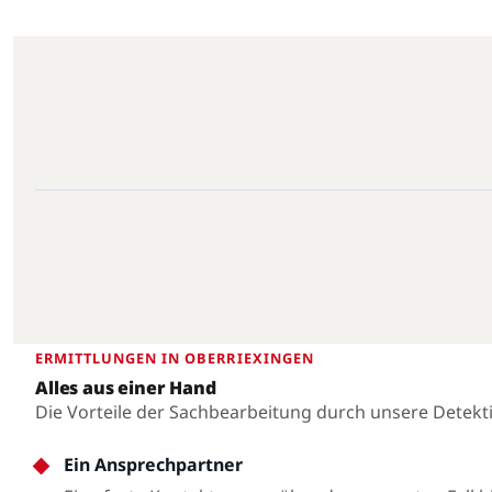
Oberriexingen · 71739 · 48.9285°N, 9.0239°E
Oberriexingen
ERMITTLUNGEN IN OBERRIEXINGEN
Alles aus einer Hand
Die Vorteile der Sachbearbeitung durch unsere Detekt
Ein Ansprechpartner