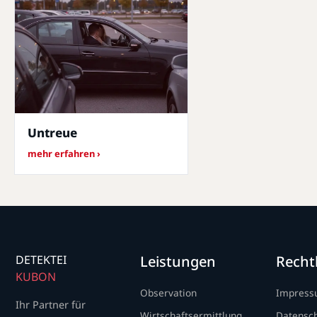
Untreue
mehr erfahren ›
DETEKTEI
Leistungen
Recht
KUBON
Observation
Impres
Ihr Partner für
Wirtschaftsermittlung
Datensc