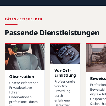
TÄTIGKEITSFELDER
Passende Dienstleistungen
Vor-Ort-
Ermittlung
Observation
Beweiss
Professionelle
Unsere erfahrenen
Profession
Vor-Ort-
Privatdetektive
Beweissic
Ermittlung
führen
digitale In
durch
Observationen
Gespräche
erfahrene
professionell durch –
Sachverhal
Detektive: