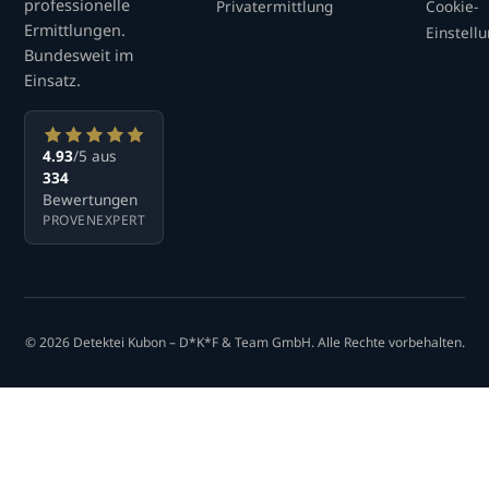
professionelle
Privatermittlung
Cookie-
Ermittlungen.
Einstell
Bundesweit im
Einsatz.
4.93
/5 aus
334
Bewertungen
PROVENEXPERT
© 2026 Detektei Kubon – D*K*F & Team GmbH. Alle Rechte vorbehalten.