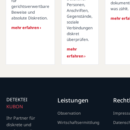
für
dokumenti
Personen,
gerichtsverwertbare
was zählt.
Anschriften,
Beweise und
Gegenstände,
absolute Diskretion.
mehr erfa
soziale
mehr erfahren ›
Verbindungen
diskret
überprüfen.
mehr
erfahren ›
DETEKTEI
Leistungen
Recht
KUBON
Observation
Impres
Ihr Partner für
Wirtschaftsermittlung
Datensc
diskrete und