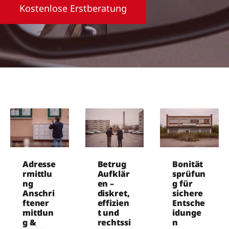
Kostenlose Erstberatung
Adresse
Betrug
Bonität
rmittlu
Aufklär
sprüfun
ng
en –
g für
Anschri
diskret,
sichere
ftener
effizien
Entsche
mittlun
t und
idunge
g &
rechtssi
n