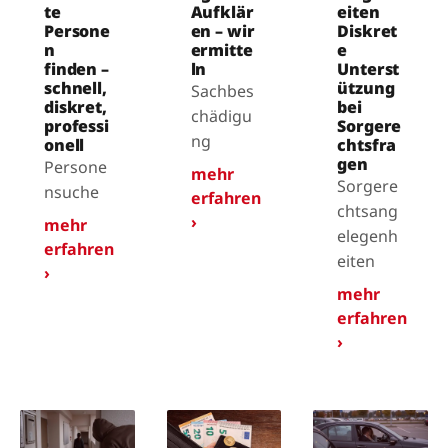
te
Aufklär
eiten
Persone
en – wir
Diskret
n
ermitte
e
finden –
ln
Unterst
schnell,
ützung
Sachbes
diskret,
bei
chädigu
professi
Sorgere
ng
onell
chtsfra
gen
Persone
mehr
Sorgere
nsuche
erfahren
chtsang
›
mehr
elegenh
erfahren
eiten
›
mehr
erfahren
›