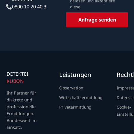
gelesen und akzeptiere
0800 10 20 40 3
diese.
Anfrage senden
DETEKTEI
Leistungen
Recht
KUBON
Observation
Impres
Ihr Partner für
Wirtschaftsermittlung
Datensc
diskrete und
professionelle
Privatermittlung
Cookie-
Ermittlungen.
Einstell
Bundesweit im
Einsatz.