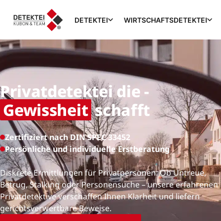
DETEKTEI
WIRTSCHAFTSDETEKTEI
Privatdetektei die -
Gewissheit
schafft
Zertifiziert nach DIN SPEC 33452
Persönliche und individuelle Erstberatung
Diskrete Ermittlungen für Privatpersonen: Ob Untreue,
Betrug, Stalking oder Personensuche – unsere erfahrenen
Privatdetektive verschaffen Ihnen Klarheit und liefern
gerichtsverwertbare Beweise.