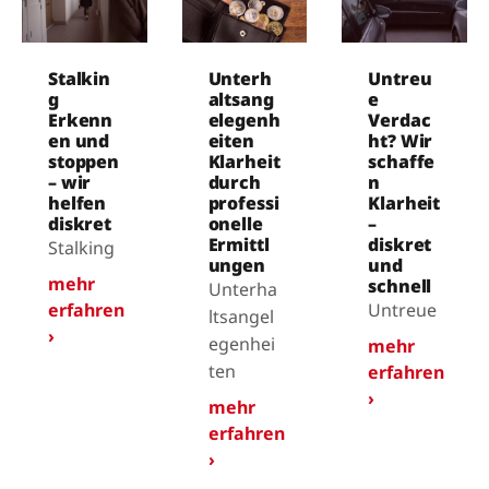
Stalkin
Unterh
Untreu
g
altsang
e
Erkenn
elegenh
Verdac
en und
eiten
ht? Wir
stoppen
Klarheit
schaffe
– wir
durch
n
helfen
professi
Klarheit
diskret
onelle
–
Ermittl
diskret
Stalking
ungen
und
mehr
schnell
Unterha
erfahren
Untreue
ltsangel
›
egenhei
mehr
ten
erfahren
›
mehr
erfahren
›