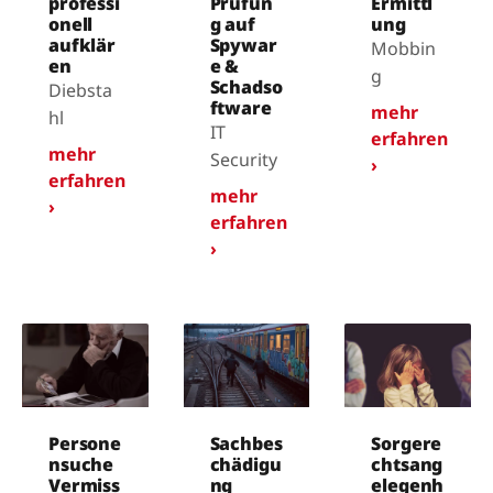
professi
Prüfun
Ermittl
onell
g auf
ung
aufklär
Spywar
Mobbin
en
e &
g
Schadso
Diebsta
ftware
mehr
hl
IT
erfahren
mehr
Security
›
erfahren
mehr
›
erfahren
›
Persone
Sachbes
Sorgere
nsuche
chädigu
chtsang
Vermiss
ng
elegenh