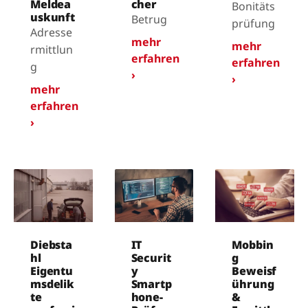
Meldea
cher
Bonitäts
uskunft
Betrug
prüfung
Adresse
mehr
mehr
rmittlun
erfahren
erfahren
g
›
›
mehr
erfahren
›
Diebsta
IT
Mobbin
hl
Securit
g
Eigentu
y
Beweisf
msdelik
Smartp
ührung
te
hone-
&