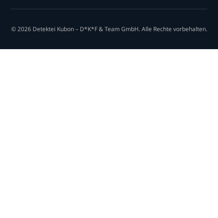
© 2026 Detektei Kubon – D*K*F & Team GmbH. Alle Rechte vorbehalten.