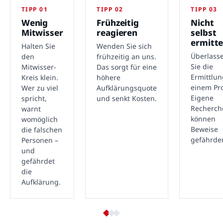
TIPP 01
TIPP 02
TIPP 03
Wenig
Frühzeitig
Nicht
Mitwisser
reagieren
selbst
ermitte
Halten Sie
Wenden Sie sich
Überlass
den
frühzeitig an uns.
Sie die
Mitwisser-
Das sorgt für eine
Ermittlu
Kreis klein.
höhere
einem Pro
Wer zu viel
Aufklärungsquote
Eigene
spricht,
und senkt Kosten.
Recherch
warnt
können
womöglich
Beweise
die falschen
gefährde
Personen –
und
gefährdet
die
Aufklärung.