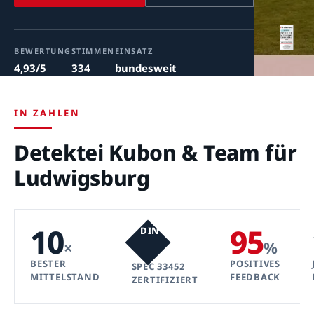
BEWERTUNG
STIMMEN
EINSATZ
4,93/5
334
bundesweit
IN ZAHLEN
Detektei Kubon & Team für
Ludwigsburg
10
95
DIN
×
%
BESTER
POSITIVES
SPEC 33452
MITTELSTAND
FEEDBACK
ZERTIFIZIERT