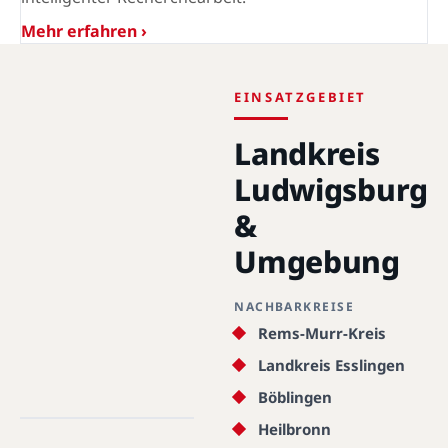
Mehr erfahren ›
EINSATZGEBIET
Landkreis
Ludwigsburg
&
Umgebung
NACHBARKREISE
Rems-Murr-Kreis
Landkreis Esslingen
Landkreis Ludwigsburg ·
70806 - 74399 · 48.8891°N,
Böblingen
9.1943°E
Heilbronn