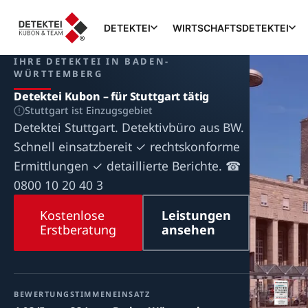
DETEKTEI
WIRTSCHAFTSDETEKTEI
IHRE DETEKTEI IN BADEN-
WÜRTTEMBERG
Detektei Kubon – für Stuttgart tätig
Stuttgart ist Einzugsgebiet
Detektei Stuttgart. Detektivbüro aus BW.
Schnell einsatzbereit ✓ rechtskonforme
Ermittlungen ✓ detaillierte Berichte. ☎
0800 10 20 40 3
Kostenlose
Leistungen
Erstberatung
ansehen
BEWERTUNG
STIMMEN
EINSATZ