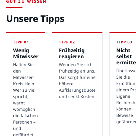
GUT ZU WISSEN
Unsere Tipps
TIPP 01
TIPP 02
TIPP 03
Wenig
Frühzeitig
Nicht
Mitwisser
reagieren
selbst
ermitte
Halten Sie
Wenden Sie sich
Überlass
den
frühzeitig an uns.
Sie die
Mitwisser-
Das sorgt für eine
Ermittlu
Kreis klein.
höhere
einem Pro
Wer zu viel
Aufklärungsquote
Eigene
spricht,
und senkt Kosten.
Recherch
warnt
können
womöglich
Beweise
die falschen
gefährde
Personen –
und
gefährdet