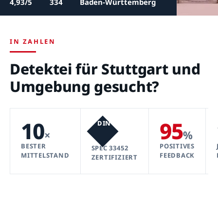
4,93/5
334
Baden-Württemberg
IN ZAHLEN
Detektei für Stuttgart und
Umgebung gesucht?
10
95
DIN
×
%
BESTER
POSITIVES
SPEC 33452
MITTELSTAND
FEEDBACK
ZERTIFIZIERT