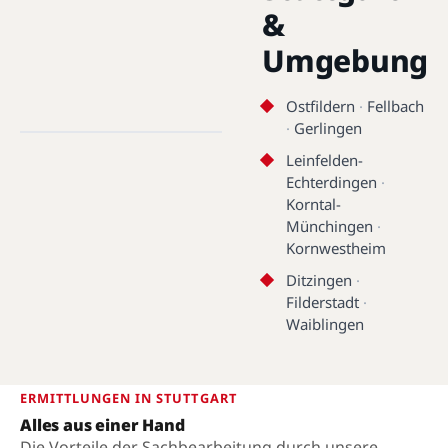
&
Umgebung
Stuttgart · 70173 - 70629 ·
Ostfildern
·
Fellbach
48.7758°N, 9.1829°E
·
Gerlingen
Leinfelden-
Stuttgart
Echterdingen
·
Korntal-
Münchingen
·
Kornwestheim
Ditzingen
·
Filderstadt
·
Waiblingen
ERMITTLUNGEN IN STUTTGART
Alles aus einer Hand
Die Vorteile der Sachbearbeitung durch unsere