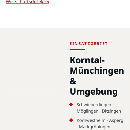
Wirtschaftsdetektei
.
EINSATZGEBIET
Korntal-
Münchingen
&
Korntal-Münchingen · 70825 ·
Umgebung
48.8530°N, 9.1153°E
Korntal-Münchingen
Schwieberdingen
·
Möglingen
·
Ditzingen
Kornwestheim
·
Asperg
·
Markgröningen