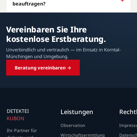
beauftragen?
Vereinbaren Sie Ihre
kostenlose Erstberatung.
Unverbindlich und vertraulich — im Einsatz in Korntal-
Münchingen und Umgebung.
Beratung vereinbaren →
DETEKTEI
Leistungen
Recht
KUBON
Observation
Impres
Ihr Partner für
Wirtschaftsermittlung
Datensc