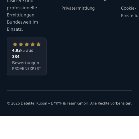
diskrete und
professionelle
Privatermittlung
Cookie-
Ermittlungen.
Einstell
Bundesweit im
Einsatz.
4.93
/5 aus
334
Bewertungen
PROVENEXPERT
© 2026 Detektei Kubon – D*K*F & Team GmbH. Alle Rechte vorbehalten.