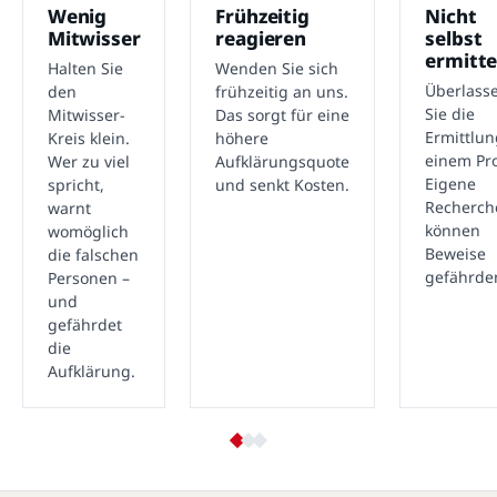
Wenig
Frühzeitig
Nicht
Mitwisser
reagieren
selbst
ermitte
Halten Sie
Wenden Sie sich
Überlass
den
frühzeitig an uns.
Sie die
Mitwisser-
Das sorgt für eine
Ermittlu
Kreis klein.
höhere
einem Pro
Wer zu viel
Aufklärungsquote
Eigene
spricht,
und senkt Kosten.
Recherch
warnt
können
womöglich
Beweise
die falschen
gefährde
Personen –
und
gefährdet
die
Aufklärung.