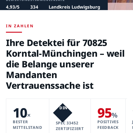
4,93/5
334
Landkreis Ludwigsburg
IN ZAHLEN
Ihre Detektei für 70825
Korntal-Münchingen – weil
die Belange unserer
Mandanten
Vertrauenssache ist
10
95
DIN
×
%
BESTER
POSITIVES
SPEC 33452
MITTELSTAND
FEEDBACK
ZERTIFIZIERT