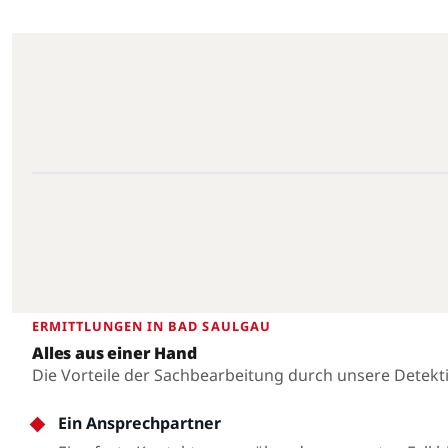
Bad Saulgau · 88348 · 48.0147°N, 9.5002°E
Bad Saulgau
ERMITTLUNGEN IN BAD SAULGAU
Alles aus einer Hand
Die Vorteile der Sachbearbeitung durch unsere Detekt
Ein Ansprechpartner