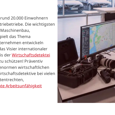
n rund 20.000 Einwohnern
riebetriebe. Die wichtigsten
e Maschinenbau,
pielt das Thema
nternehmen entwickeln
s Visier internationaler
is der
Wirtschaftsdetektei
zu schützen! Präventiv
enormen wirtschaftlichen
tschaftsdetektive bei vielen
tentrechten,
te Arbeitsunfähigkeit