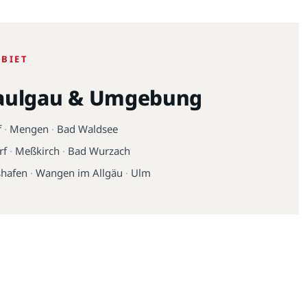
EBIET
aulgau & Umgebung
f
·
Mengen
·
Bad Waldsee
rf
·
Meßkirch
·
Bad Wurzach
shafen
·
Wangen im Allgäu
·
Ulm