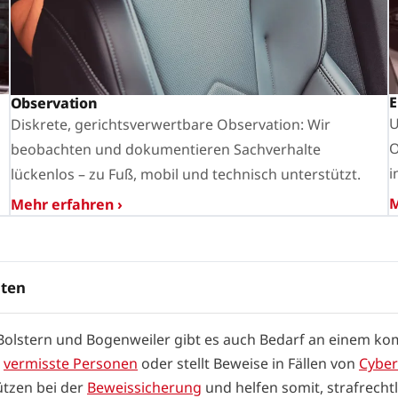
E
Observation
U
Diskrete, gerichtsverwertbare Observation: Wir
O
beobachten und dokumentieren Sachverhalte
i
lückenlos – zu Fuß, mobil und technisch unterstützt.
M
Mehr erfahren ›
iten
 Bolstern und Bogenweiler gibt es auch Bedarf an einem ko
l
vermisste Personen
oder stellt Beweise in Fällen von
Cybe
ützen bei der
Beweissicherung
und helfen somit, strafrecht