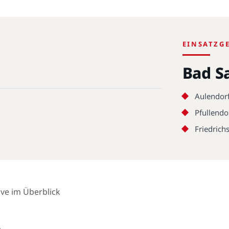
EINSATZG
Bad S
Aulendor
Pfullendo
Friedrich
ive im Überblick