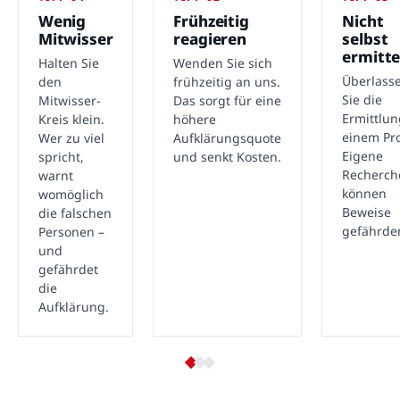
Wenig
Frühzeitig
Nicht
Mitwisser
reagieren
selbst
ermitte
Halten Sie
Wenden Sie sich
Überlass
den
frühzeitig an uns.
Sie die
Mitwisser-
Das sorgt für eine
Ermittlu
Kreis klein.
höhere
einem Pro
Wer zu viel
Aufklärungsquote
Eigene
spricht,
und senkt Kosten.
Recherch
warnt
können
womöglich
Beweise
die falschen
gefährde
Personen –
und
gefährdet
die
Aufklärung.