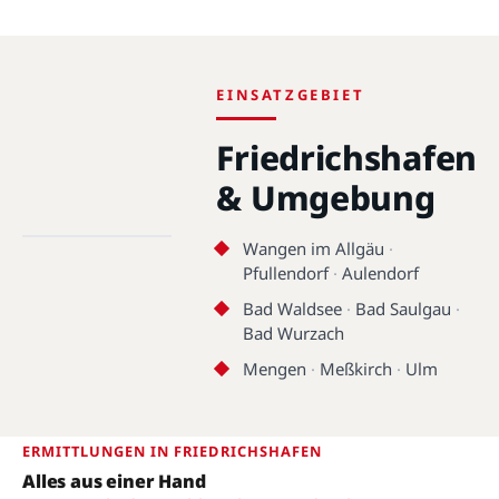
EINSATZGEBIET
Friedrichshafen
Friedrichshafen ·
& Umgebung
88045 - 88048 ·
47.6567°N, 9.4650°E
Wangen im Allgäu
·
Pfullendorf
·
Aulendorf
Friedrichshafen
Bad Waldsee
·
Bad Saulgau
·
Bad Wurzach
Mengen
·
Meßkirch
·
Ulm
ERMITTLUNGEN IN FRIEDRICHSHAFEN
Alles aus einer Hand