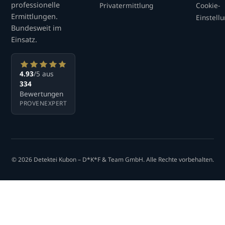
professionelle
Privatermittlung
Cookie-
Ermittlungen.
Einstell
Bundesweit im
Einsatz.
4.93
/5 aus
334
Bewertungen
PROVENEXPERT
© 2026 Detektei Kubon – D*K*F & Team GmbH. Alle Rechte vorbehalten.