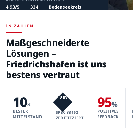
4,93/5
334
Bodenseekreis
IN ZAHLEN
Maßgeschneiderte
Lösungen –
Friedrichshafen ist uns
bestens vertraut
10
95
DIN
×
%
BESTER
POSITIVES
SPEC 33452
MITTELSTAND
FEEDBACK
ZERTIFIZIERT