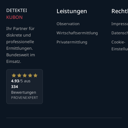
DETEKTEI
Leistungen
Recht
KUBON
Observation
Impres
Ihr Partner für
Wirtschaftsermittlung
Datensc
diskrete und
professionelle
Privatermittlung
Cookie-
Ermittlungen.
Einstell
Bundesweit im
Einsatz.
4.93
/5 aus
334
Bewertungen
PROVENEXPERT