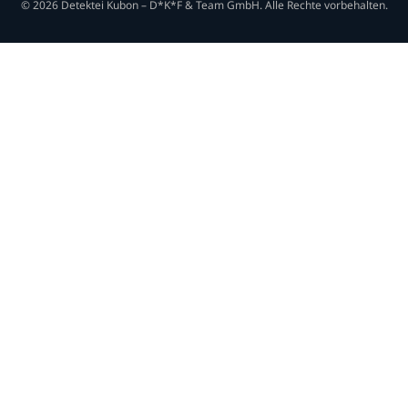
© 2026 Detektei Kubon – D*K*F & Team GmbH. Alle Rechte vorbehalten.