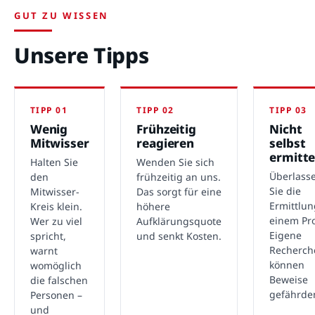
GUT ZU WISSEN
Unsere Tipps
TIPP 01
TIPP 02
TIPP 03
Wenig
Frühzeitig
Nicht
Mitwisser
reagieren
selbst
ermitte
Halten Sie
Wenden Sie sich
Überlass
den
frühzeitig an uns.
Sie die
Mitwisser-
Das sorgt für eine
Ermittlu
Kreis klein.
höhere
einem Pro
Wer zu viel
Aufklärungsquote
Eigene
spricht,
und senkt Kosten.
Recherch
warnt
können
womöglich
Beweise
die falschen
gefährde
Personen –
und