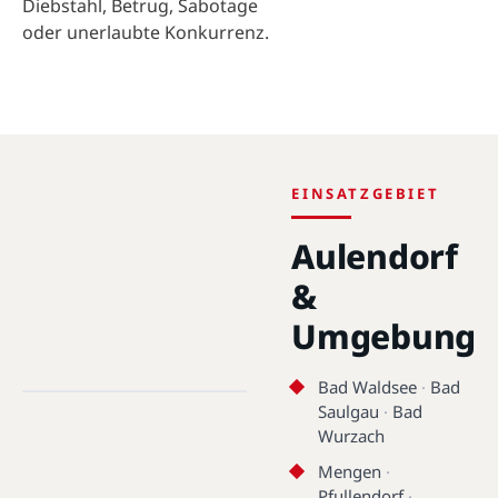
Diebstahl, Betrug, Sabotage
oder unerlaubte Konkurrenz.
EINSATZGEBIET
Aulendorf
&
Umgebung
Aulendorf · 88326 · 47.9502°N,
9.6378°E
Bad Waldsee
·
Bad
Saulgau
·
Bad
Aulendorf
Wurzach
Mengen
·
Pfullendorf
·