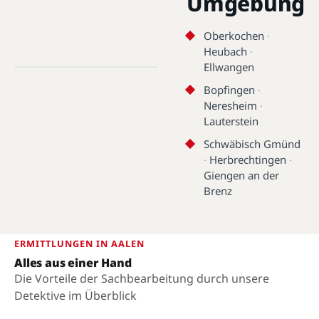
Umgebung
Oberkochen
·
Aalen · 73430 - 73434 · 48.8367°N,
Heubach
·
10.0971°E
Ellwangen
Bopfingen
·
Aalen
Neresheim
·
Lauterstein
Schwäbisch Gmünd
·
Herbrechtingen
·
Giengen an der
Brenz
ERMITTLUNGEN IN AALEN
Alles aus einer Hand
Die Vorteile der Sachbearbeitung durch unsere
Detektive im Überblick