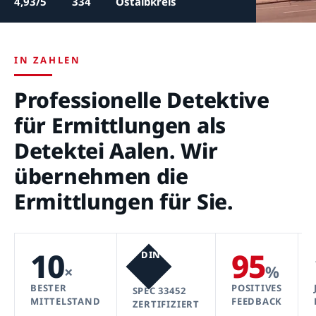
4,93/5
334
Ostalbkreis
IN ZAHLEN
Professionelle Detektive
für Ermittlungen als
Detektei Aalen. Wir
übernehmen die
Ermittlungen für Sie.
10
95
DIN
×
%
BESTER
POSITIVES
SPEC 33452
MITTELSTAND
FEEDBACK
ZERTIFIZIERT