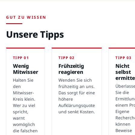
GUT ZU WISSEN
Unsere Tipps
TIPP 01
TIPP 02
TIPP 03
Wenig
Frühzeitig
Nicht
Mitwisser
reagieren
selbst
ermitte
Halten Sie
Wenden Sie sich
Überlass
den
frühzeitig an uns.
Sie die
Mitwisser-
Das sorgt für eine
Ermittlu
Kreis klein.
höhere
einem Pro
Wer zu viel
Aufklärungsquote
Eigene
spricht,
und senkt Kosten.
Recherch
warnt
können
womöglich
Beweise
die falschen