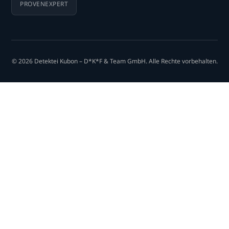
PROVENEXPERT
© 2026 Detektei Kubon – D*K*F & Team GmbH. Alle Rechte vorbehalten.