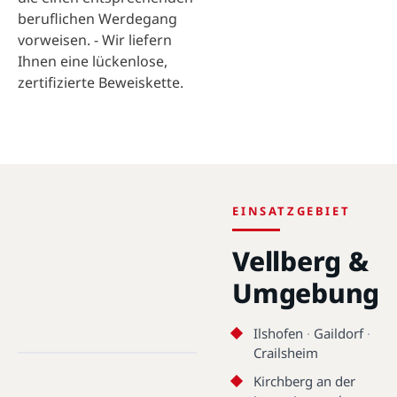
beruflichen Werdegang
vorweisen. - Wir liefern
Ihnen eine lückenlose,
zertifizierte Beweiskette.
EINSATZGEBIET
Vellberg &
Umgebung
Vellberg · 74541 · 49.0848°N,
Ilshofen
·
Gaildorf
·
9.8749°E
Crailsheim
Kirchberg an der
Vellberg