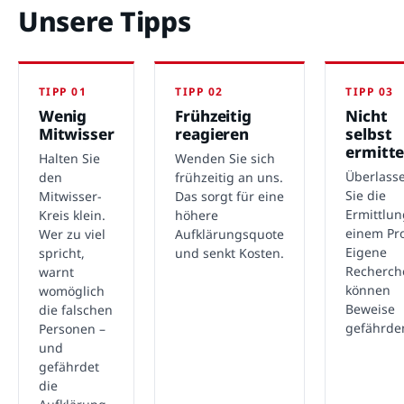
Unsere Tipps
TIPP 01
TIPP 02
TIPP 03
Wenig
Frühzeitig
Nicht
Mitwisser
reagieren
selbst
ermitte
Halten Sie
Wenden Sie sich
Überlass
den
frühzeitig an uns.
Sie die
Mitwisser-
Das sorgt für eine
Ermittlu
Kreis klein.
höhere
einem Pro
Wer zu viel
Aufklärungsquote
Eigene
spricht,
und senkt Kosten.
Recherch
warnt
können
womöglich
Beweise
die falschen
gefährde
Personen –
und
gefährdet
die