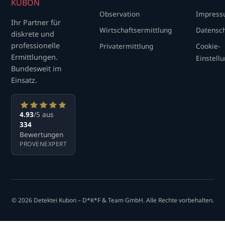
KUBON
Observation
Impres
Ihr Partner für
Wirtschaftsermittlung
Datensc
diskrete und
professionelle
Privatermittlung
Cookie-
Ermittlungen.
Einstell
Bundesweit im
Einsatz.
4.93
/5 aus
334
Bewertungen
PROVENEXPERT
© 2026 Detektei Kubon – D*K*F & Team GmbH. Alle Rechte vorbehalten.