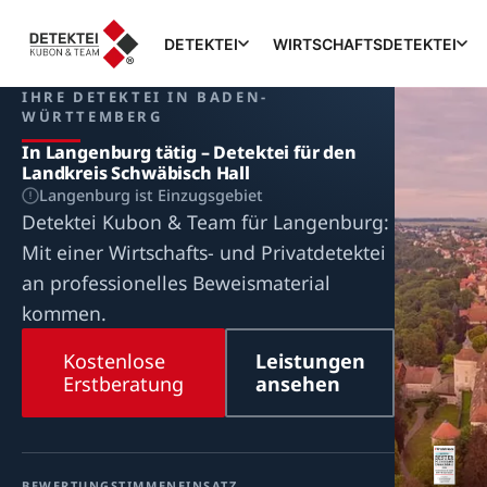
DETEKTEI
WIRTSCHAFTSDETEKTEI
IHRE DETEKTEI IN BADEN-
WÜRTTEMBERG
In Langenburg tätig – Detektei für den
Landkreis Schwäbisch Hall
Langenburg ist Einzugsgebiet
Detektei Kubon & Team für Langenburg:
Mit einer Wirtschafts- und Privatdetektei
an professionelles Beweismaterial
kommen.
Kostenlose
Leistungen
Erstberatung
ansehen
BEWERTUNG
STIMMEN
EINSATZ