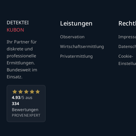
DETEKTEI
Leistungen
Recht
KUBON
Observation
Impres
Ihr Partner für
Wirtschaftsermittlung
Datensc
diskrete und
professionelle
Privatermittlung
Cookie-
Ermittlungen.
Einstell
Bundesweit im
Einsatz.
4.93
/5 aus
334
Bewertungen
PROVENEXPERT