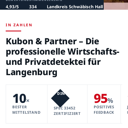
4,93/5
334
Landkreis Schwäbisch Hall
IN ZAHLEN
Kubon & Partner – Die
professionelle Wirtschafts-
und Privatdetektei für
Langenburg
10
95
DIN
×
%
BESTER
POSITIVES
SPEC 33452
MITTELSTAND
FEEDBACK
ZERTIFIZIERT