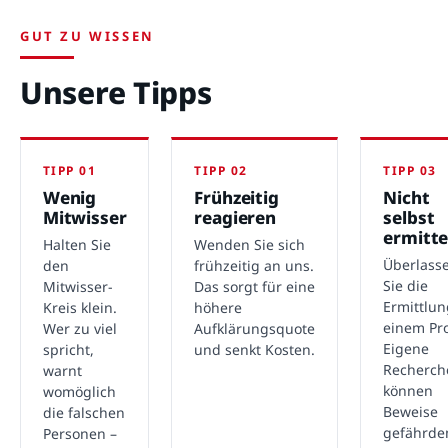
GUT ZU WISSEN
Unsere Tipps
TIPP 01
TIPP 02
TIPP 03
Wenig
Frühzeitig
Nicht
Mitwisser
reagieren
selbst
ermitte
Halten Sie
Wenden Sie sich
Überlass
den
frühzeitig an uns.
Sie die
Mitwisser-
Das sorgt für eine
Ermittlu
Kreis klein.
höhere
einem Pro
Wer zu viel
Aufklärungsquote
Eigene
spricht,
und senkt Kosten.
Recherch
warnt
können
womöglich
Beweise
die falschen
gefährde
Personen –