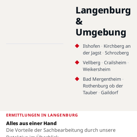
Langenburg
&
Umgebung
Langenburg · 74595 ·
49.2544°N, 9.8590°E
Ilshofen
·
Kirchberg an
der Jagst
·
Schrozberg
Langenburg
Vellberg
·
Crailsheim
·
Weikersheim
Bad Mergentheim
·
Rothenburg ob der
Tauber
·
Gaildorf
ERMITTLUNGEN IN LANGENBURG
Alles aus einer Hand
Die Vorteile der Sachbearbeitung durch unsere