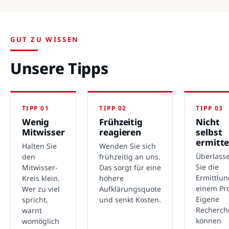
GUT ZU WISSEN
Unsere Tipps
TIPP 01
TIPP 02
TIPP 03
Wenig
Frühzeitig
Nicht
Mitwisser
reagieren
selbst
ermitte
Halten Sie
Wenden Sie sich
Überlass
den
frühzeitig an uns.
Sie die
Mitwisser-
Das sorgt für eine
Ermittlu
Kreis klein.
höhere
einem Pro
Wer zu viel
Aufklärungsquote
Eigene
spricht,
und senkt Kosten.
Recherch
warnt
können
womöglich