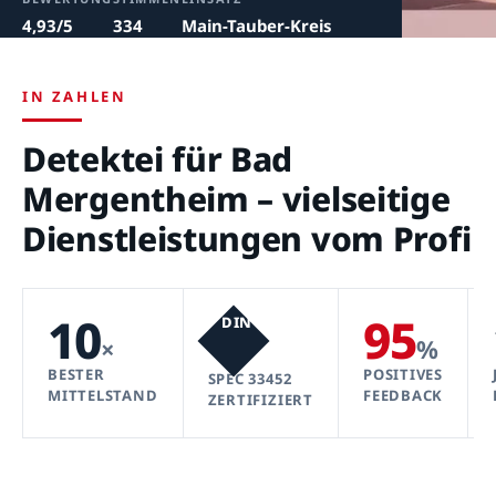
4,93/5
334
Main-Tauber-Kreis
IN ZAHLEN
Detektei für Bad
Mergentheim – vielseitige
Dienstleistungen vom Profi
10
95
DIN
×
%
BESTER
POSITIVES
SPEC 33452
MITTELSTAND
FEEDBACK
ZERTIFIZIERT