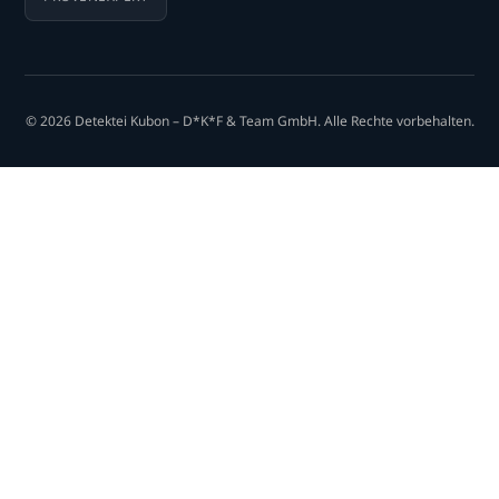
© 2026 Detektei Kubon – D*K*F & Team GmbH. Alle Rechte vorbehalten.