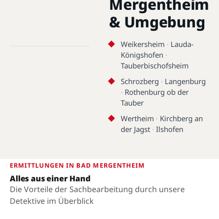
Mergentheim
& Umgebung
Bad Mergentheim · 97980 ·
49.4885°N, 9.7704°E
Weikersheim
·
Lauda-
Königshofen
·
Bad Mergentheim
Tauberbischofsheim
Schrozberg
·
Langenburg
·
Rothenburg ob der
Tauber
Wertheim
·
Kirchberg an
der Jagst
·
Ilshofen
ERMITTLUNGEN IN BAD MERGENTHEIM
Alles aus einer Hand
Die Vorteile der Sachbearbeitung durch unsere
Detektive im Überblick