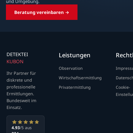
und Umgebung.
Beratung vereinbaren →
DETEKTEI
Leistungen
Recht
KUBON
Observation
Impres
Ihr Partner für
Wirtschaftsermittlung
Datensc
diskrete und
professionelle
Privatermittlung
Cookie-
Ermittlungen.
Einstell
Bundesweit im
Einsatz.
4.93
/5 aus