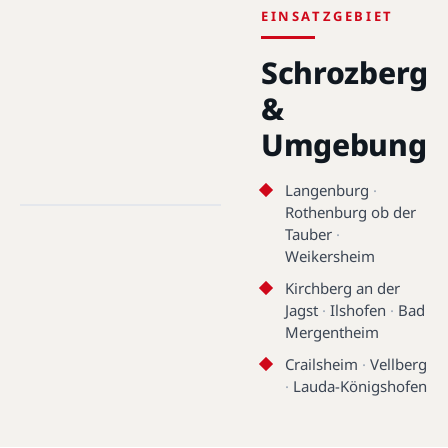
EINSATZGEBIET
Schrozberg
&
Umgebung
Schrozberg · 74575 · 49.3454°N,
9.9814°E
Langenburg
·
Rothenburg ob der
Tauber
·
Schrozberg
Weikersheim
Kirchberg an der
Jagst
·
Ilshofen
·
Bad
Mergentheim
Crailsheim
·
Vellberg
·
Lauda-Königshofen