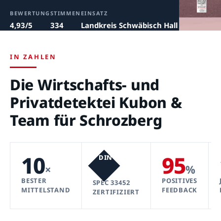
BEWERTUNG
STIMMEN
EINSATZ
4,93/5
334
Landkreis Schwäbisch Hall
IN ZAHLEN
Die Wirtschafts- und
Privatdetektei Kubon &
Team für Schrozberg
10
95
DIN
×
%
BESTER
POSITIVES
SPEC 33452
MITTELSTAND
FEEDBACK
ZERTIFIZIERT