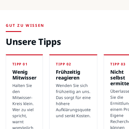
GUT ZU WISSEN
Unsere Tipps
TIPP 01
TIPP 02
TIPP 03
Wenig
Frühzeitig
Nicht
Mitwisser
reagieren
selbst
ermitte
Halten Sie
Wenden Sie sich
Überlass
den
frühzeitig an uns.
Sie die
Mitwisser-
Das sorgt für eine
Ermittlu
Kreis klein.
höhere
einem Pro
Wer zu viel
Aufklärungsquote
Eigene
spricht,
und senkt Kosten.
Recherch
warnt
können
womöglich