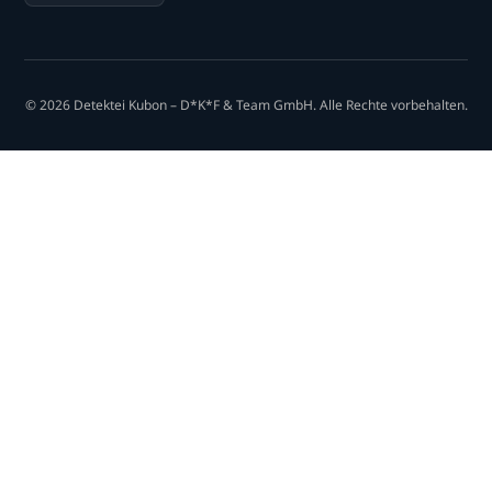
© 2026 Detektei Kubon – D*K*F & Team GmbH. Alle Rechte vorbehalten.