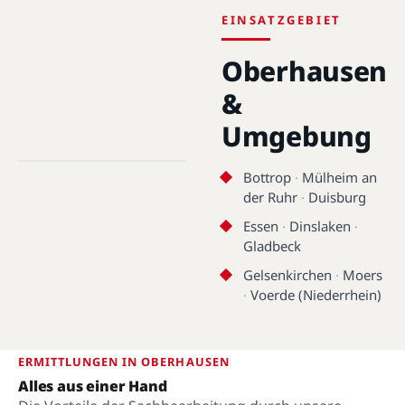
EINSATZGEBIET
Oberhausen
&
Umgebung
Oberhausen · 46045 - 46149 ·
51.4878°N, 6.8633°E
Bottrop
·
Mülheim an
Oberhausen
der Ruhr
·
Duisburg
Essen
·
Dinslaken
·
Gladbeck
Gelsenkirchen
·
Moers
·
Voerde (Niederrhein)
ERMITTLUNGEN IN OBERHAUSEN
Alles aus einer Hand