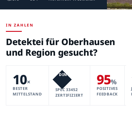
IN ZAHLEN
Detektei für Oberhausen
und Region gesucht?
10
95
DIN
×
%
BESTER
POSITIVES
SPEC 33452
MITTELSTAND
FEEDBACK
ZERTIFIZIERT