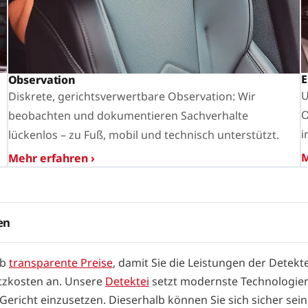
E
Observation
U
Diskrete, gerichtsverwertbare Observation: Wir
O
beobachten und dokumentieren Sachverhalte
i
lückenlos – zu Fuß, mobil und technisch unterstützt.
M
Mehr erfahren ›
en
lb
transparente Preise
, damit Sie die Leistungen der Detekte
atzkosten an. Unsere
Detektei
setzt modernste Technologien 
ericht einzusetzen. Dieserhalb können Sie sich sicher sein,