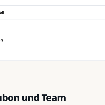
ell
en
Kubon und Team