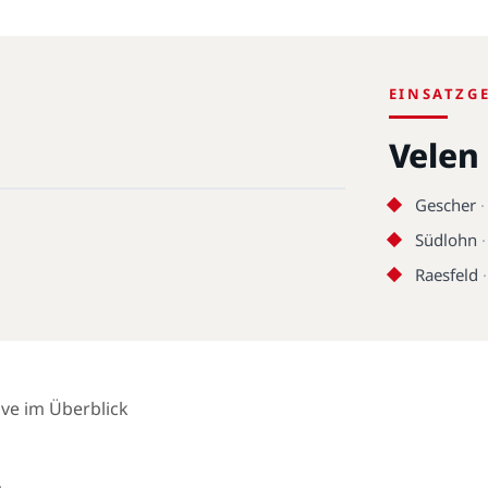
EINSATZG
Velen
Gescher
Südlohn
Raesfeld
ive im Überblick