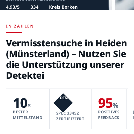
4,93/5
334
Kreis Borken
IN ZAHLEN
Vermisstensuche in Heiden
(Münsterland) – Nutzen Sie
die Unterstützung unserer
Detektei
10
95
DIN
×
%
BESTER
POSITIVES
SPEC 33452
MITTELSTAND
FEEDBACK
ZERTIFIZIERT