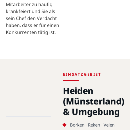
Mitarbeiter zu häufig
krankfeiert und Sie als
sein Chef den Verdacht
haben, dass er für einen
Konkurrenten tätig ist.
EINSATZGEBIET
Heiden
(Münsterland)
Heiden (Münsterland) ·
46359 · 51.8255°N,
& Umgebung
6.9359°E
Borken
·
Reken
·
Velen
Heiden (Münsterland)