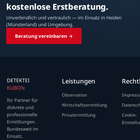
kostenlose Erstberatung.
Unverbindlich und vertraulich — im Einsatz in Heiden
(Münsterland) und Umgebung.
Beratung vereinbaren →
DETEKTEI
Leistungen
Recht
KUBON
Observation
Impres
Ihr Partner für
Wirtschaftsermittlung
Datensc
diskrete und
professionelle
Privatermittlung
Cookie-
Ermittlungen.
Einstell
Bundesweit im
Einsatz.