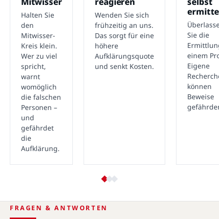
Mitwisser
reagieren
selbst
ermitte
Halten Sie
Wenden Sie sich
Überlass
den
frühzeitig an uns.
Sie die
Mitwisser-
Das sorgt für eine
Ermittlu
Kreis klein.
höhere
einem Pro
Wer zu viel
Aufklärungsquote
Eigene
spricht,
und senkt Kosten.
Recherch
warnt
können
womöglich
Beweise
die falschen
gefährde
Personen –
und
gefährdet
die
Aufklärung.
FRAGEN & ANTWORTEN