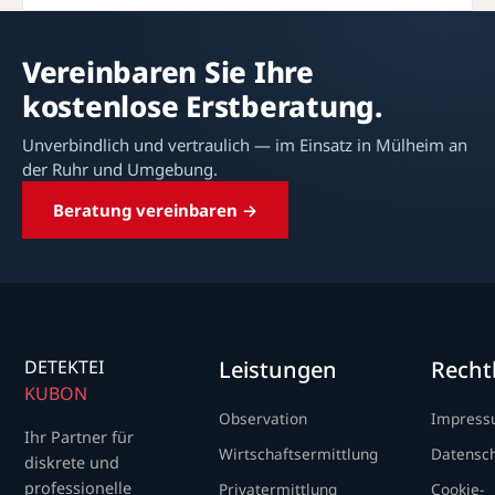
Vereinbaren Sie Ihre
kostenlose Erstberatung.
Unverbindlich und vertraulich — im Einsatz in Mülheim an
der Ruhr und Umgebung.
Beratung vereinbaren →
DETEKTEI
Leistungen
Recht
KUBON
Observation
Impres
Ihr Partner für
Wirtschaftsermittlung
Datensc
diskrete und
professionelle
Privatermittlung
Cookie-