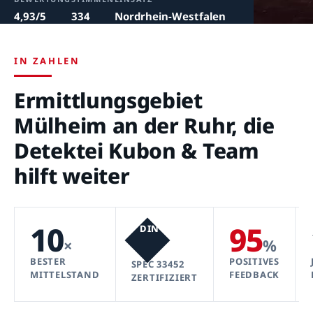
4,93/5
334
Nordrhein-Westfalen
IN ZAHLEN
Ermittlungsgebiet
Mülheim an der Ruhr, die
Detektei Kubon & Team
hilft weiter
10
95
DIN
×
%
BESTER
POSITIVES
SPEC 33452
MITTELSTAND
FEEDBACK
ZERTIFIZIERT