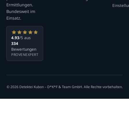
Ermittlungen.
Einstell
Bundesweit im
Einsatz.
4.93
/5 aus
334
Bewertungen
PROVENEXPERT
© 2026 Detektei Kubon – D*K*F & Team GmbH. Alle Rechte vorbehalten.