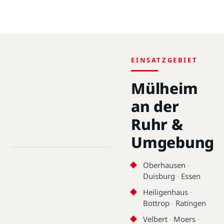
EINSATZGEBIET
Mülheim
an der
Ruhr &
Mülheim an der Ruhr · 45468 -
Umgebung
45481 · 51.4186°N, 6.8845°E
Mülheim an der Ruhr
Oberhausen
·
Duisburg
·
Essen
Heiligenhaus
·
Bottrop
·
Ratingen
Velbert
·
Moers
·