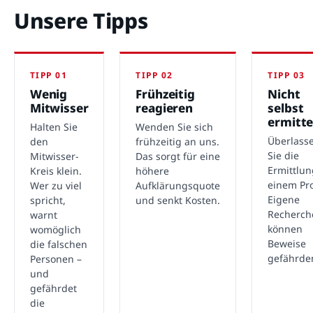
Unsere Tipps
TIPP 01
TIPP 02
TIPP 03
Wenig
Frühzeitig
Nicht
Mitwisser
reagieren
selbst
ermitte
Halten Sie
Wenden Sie sich
Überlass
den
frühzeitig an uns.
Sie die
Mitwisser-
Das sorgt für eine
Ermittlu
Kreis klein.
höhere
einem Pro
Wer zu viel
Aufklärungsquote
Eigene
spricht,
und senkt Kosten.
Recherch
warnt
können
womöglich
Beweise
die falschen
gefährde
Personen –
und
gefährdet
die