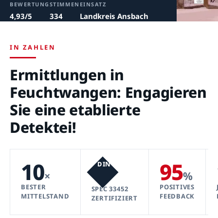
BEWERTUNG
STIMMEN
EINSATZ
4,93/5
334
Landkreis Ansbach
IN ZAHLEN
Ermittlungen in
Feuchtwangen: Engagieren
Sie eine etablierte
Detektei!
10
95
DIN
×
%
BESTER
POSITIVES
SPEC 33452
MITTELSTAND
FEEDBACK
ZERTIFIZIERT