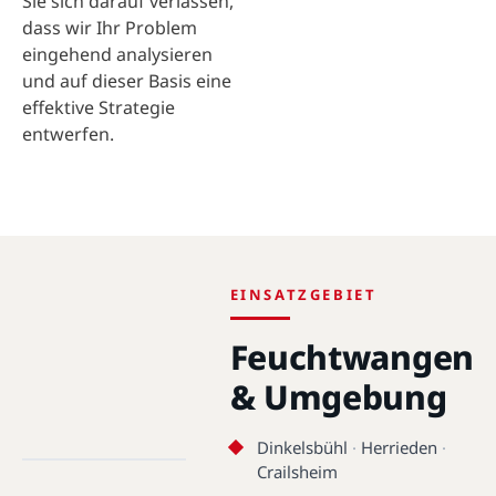
Sie sich darauf verlassen,
dass wir Ihr Problem
eingehend analysieren
und auf dieser Basis eine
effektive Strategie
entwerfen.
EINSATZGEBIET
Feuchtwangen
& Umgebung
Feuchtwangen · 91555 ·
49.1681°N, 10.3298°E
Dinkelsbühl
·
Herrieden
·
Crailsheim