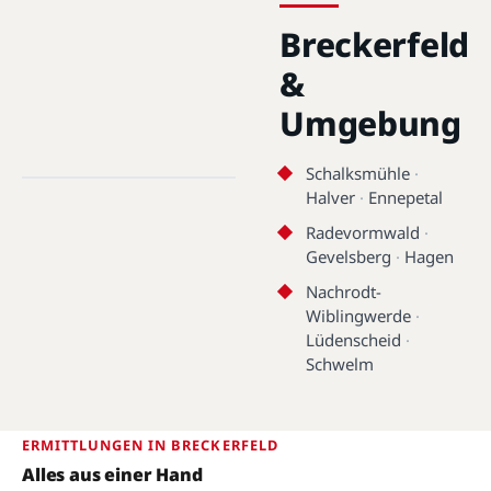
Breckerfeld
&
Umgebung
Breckerfeld · 58339 · 51.2604°N,
7.4680°E
Schalksmühle
·
Halver
·
Ennepetal
Breckerfeld
Radevormwald
·
Gevelsberg
·
Hagen
Nachrodt-
Wiblingwerde
·
Lüdenscheid
·
Schwelm
ERMITTLUNGEN IN BRECKERFELD
Alles aus einer Hand