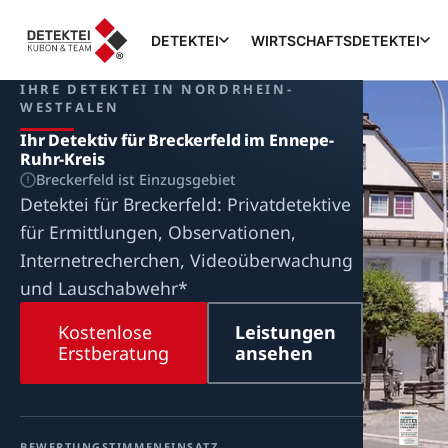
DETEKTEI
WIRTSCHAFTSDETEKTEI
IHRE DETEKTEI IN NORDRHEIN-
WESTFALEN
Ihr Detektiv für Breckerfeld im Ennepe-
Ruhr-Kreis
Breckerfeld ist Einzugsgebiet
Detektei für Breckerfeld: Privatdetektive
für Ermittlungen, Observationen,
Internetrecherchen, Videoüberwachung
und Lauschabwehr*
Kostenlose
Leistungen
Erstberatung
ansehen
BEWERTUNG
STIMMEN
EINSATZ