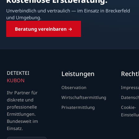
Unverbindlich und vertraulich — im Einsatz in Breckerfeld
und Umgebung.
Beratung vereinbaren →
DETEKTEI
Leistungen
Recht
KUBON
Observation
Impres
Ihr Partner für
Wirtschaftsermittlung
Datensc
diskrete und
professionelle
Privatermittlung
Cookie-
Ermittlungen.
Einstell
Bundesweit im
Einsatz.