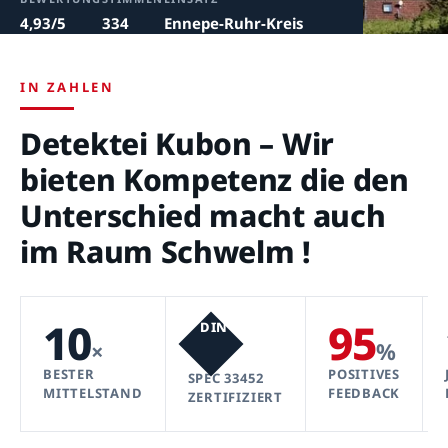
4,93/5
334
Ennepe-Ruhr-Kreis
IN ZAHLEN
Detektei Kubon – Wir
bieten Kompetenz die den
Unterschied macht auch
im Raum Schwelm !
10
95
DIN
×
%
BESTER
POSITIVES
SPEC 33452
MITTELSTAND
FEEDBACK
ZERTIFIZIERT