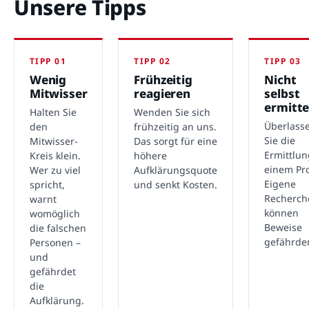
Unsere Tipps
TIPP 01
TIPP 02
TIPP 03
Wenig
Frühzeitig
Nicht
Mitwisser
reagieren
selbst
ermitte
Halten Sie
Wenden Sie sich
Überlass
den
frühzeitig an uns.
Sie die
Mitwisser-
Das sorgt für eine
Ermittlu
Kreis klein.
höhere
einem Pro
Wer zu viel
Aufklärungsquote
Eigene
spricht,
und senkt Kosten.
Recherch
warnt
können
womöglich
Beweise
die falschen
gefährde
Personen –
und
gefährdet
die
Aufklärung.