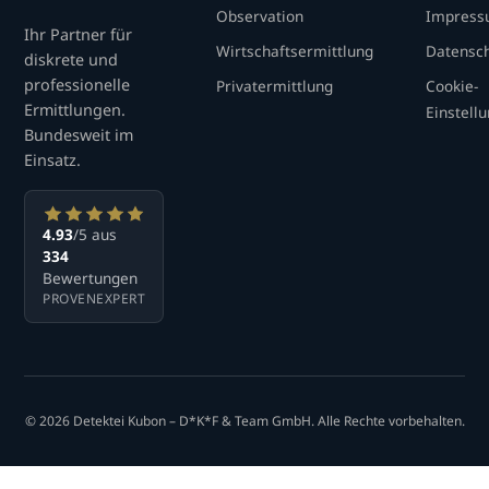
Observation
Impres
Ihr Partner für
Wirtschaftsermittlung
Datensc
diskrete und
professionelle
Privatermittlung
Cookie-
Ermittlungen.
Einstell
Bundesweit im
Einsatz.
4.93
/5 aus
334
Bewertungen
PROVENEXPERT
© 2026 Detektei Kubon – D*K*F & Team GmbH. Alle Rechte vorbehalten.