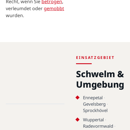
Recht, wenn Sie
betrogen
,
verleumdet oder
gemobbt
wurden.
EINSATZGEBIET
Schwelm &
Umgebung
Schwelm · 58332 · 51.2841°N,
Ennepetal
·
7.2915°E
Gevelsberg
·
Sprockhövel
Schwelm
Wuppertal
·
Radevormwald
·