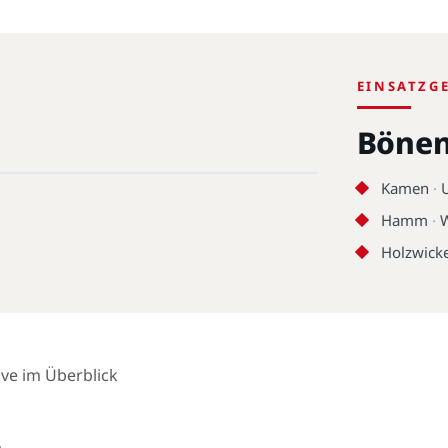
EINSATZG
Böne
Kamen
·
Hamm
·
Holzwick
ive im Überblick