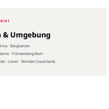
EBIET
n & Umgebung
Unna
·
Bergkamen
Werne
·
Fröndenberg/Ruhr
ede
·
Lünen
·
Menden (Sauerland)