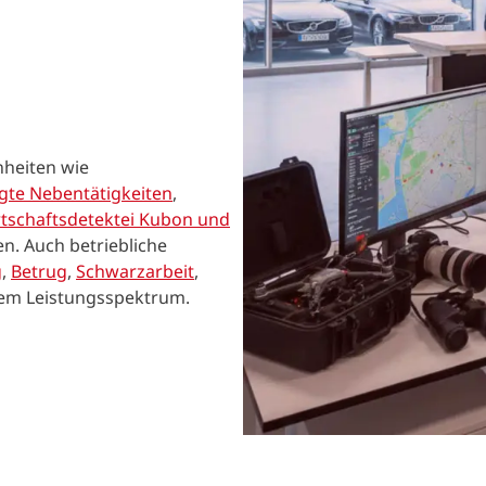
nheiten wie
te Nebentätigkeiten
,
tschaftsdetektei Kubon und
n. Auch betriebliche
g
,
Betrug
,
Schwarzarbeit
,
em Leistungsspektrum.