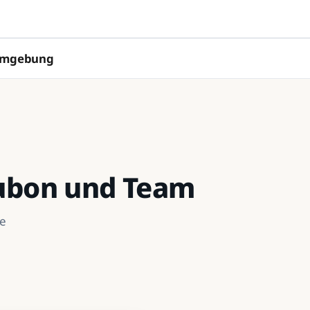
 Umgebung
Kubon und Team
he