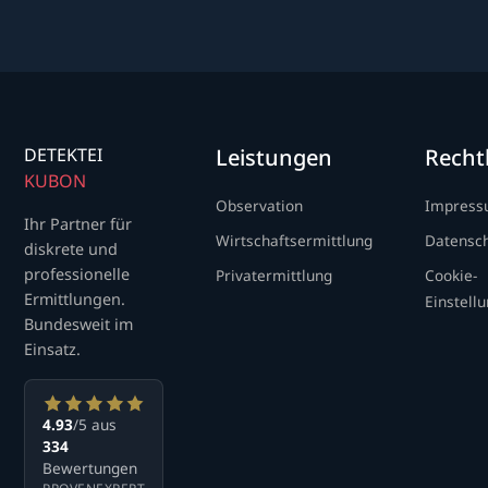
DETEKTEI
Leistungen
Recht
KUBON
Observation
Impres
Ihr Partner für
Wirtschaftsermittlung
Datensc
diskrete und
professionelle
Privatermittlung
Cookie-
Ermittlungen.
Einstell
Bundesweit im
Einsatz.
4.93
/5 aus
334
Bewertungen