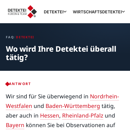
DETEKTEI
WIRTSCHAFTSDETEKTEI
FAQ
/
DETEKTEI
Wo wird Ihre Detektei überall
tätig?
ANTWORT
Wir sind für Sie überwiegend in
Nordrhein-
Westfalen
und
Baden-Württemberg
tätig,
aber auch in
Hessen
,
Rheinland-Pfalz
und
Bayern
können Sie bei Observationen auf