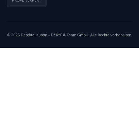
PROVENEXPERT
© 2026 Detektei Kubon – D*K*F & Team GmbH. Alle Rechte vorbehalten.