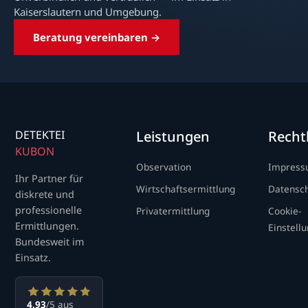
Kaiserslautern und Umgebung.
Beratung vereinbaren →
DETEKTEI
Leistungen
Recht
KUBON
Observation
Impres
Ihr Partner für
Wirtschaftsermittlung
Datensc
diskrete und
professionelle
Privatermittlung
Cookie-
Ermittlungen.
Einstell
Bundesweit im
Einsatz.
4.93
/5 aus