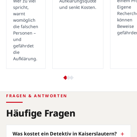
einem Pro
Wer zu viel
Aufklärungsquote
Eigene
spricht,
und senkt Kosten.
Recherch
warnt
können
womöglich
Beweise
die falschen
gefährde
Personen –
und
gefährdet
die
Aufklärung.
FRAGEN & ANTWORTEN
Häufige Fragen
Was kostet ein Detektiv in Kaiserslautern?