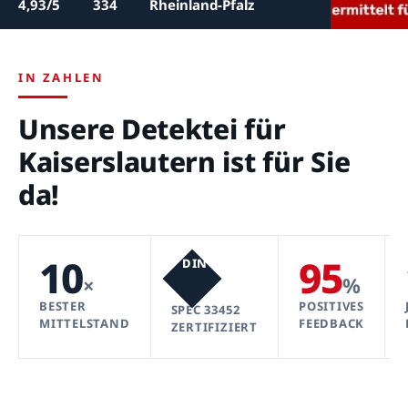
4,93/5
334
Rheinland-Pfalz
IN ZAHLEN
Unsere Detektei für
Kaiserslautern ist für Sie
da!
10
95
DIN
×
%
BESTER
POSITIVES
SPEC 33452
MITTELSTAND
FEEDBACK
ZERTIFIZIERT