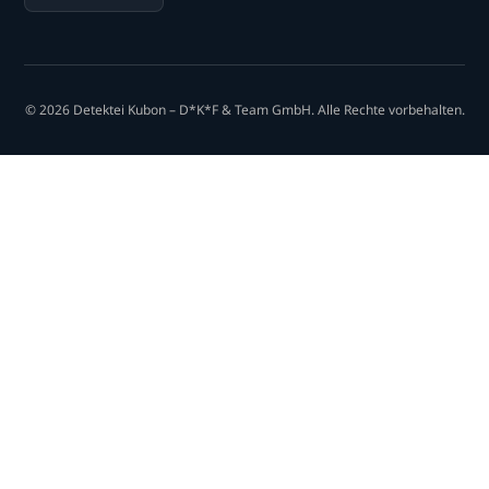
© 2026 Detektei Kubon – D*K*F & Team GmbH. Alle Rechte vorbehalten.