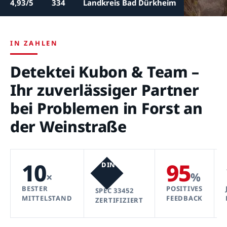
4,93/5
334
Landkreis Bad Dürkheim
IN ZAHLEN
Detektei Kubon & Team –
Ihr zuverlässiger Partner
bei Problemen in Forst an
der Weinstraße
10
95
DIN
×
%
BESTER
POSITIVES
SPEC 33452
MITTELSTAND
FEEDBACK
ZERTIFIZIERT