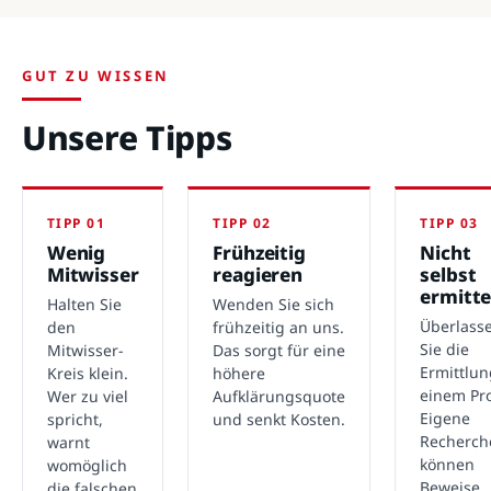
GUT ZU WISSEN
Unsere Tipps
TIPP 01
TIPP 02
TIPP 03
Wenig
Frühzeitig
Nicht
Mitwisser
reagieren
selbst
ermitte
Halten Sie
Wenden Sie sich
Überlass
den
frühzeitig an uns.
Sie die
Mitwisser-
Das sorgt für eine
Ermittlu
Kreis klein.
höhere
einem Pro
Wer zu viel
Aufklärungsquote
Eigene
spricht,
und senkt Kosten.
Recherch
warnt
können
womöglich
Beweise
die falschen