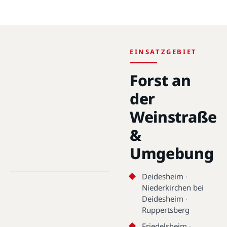
EINSATZGEBIET
Forst an
der
Weinstraße
&
Umgebung
Forst an der Weinstraße · 67147 ·
49.4241°N, 8.1904°E
Deidesheim
·
Niederkirchen bei
Forst an der Weinstraße
Deidesheim
·
Ruppertsberg
Friedelsheim
·