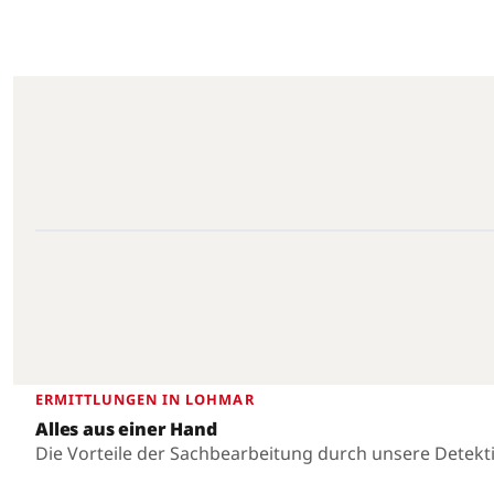
Lohmar · 53797 · 50.8378°N, 7.2127°E
Lohmar
ERMITTLUNGEN IN LOHMAR
Alles aus einer Hand
Die Vorteile der Sachbearbeitung durch unsere Detekt