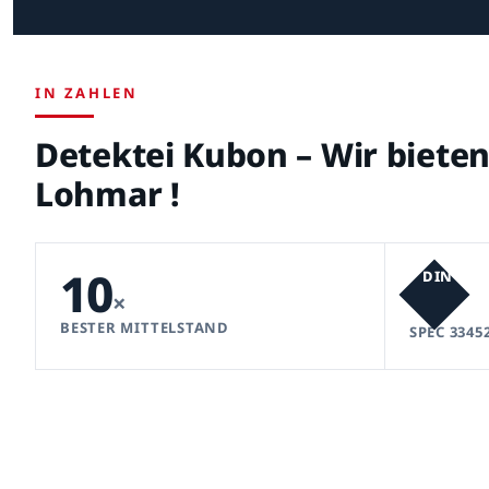
IN ZAHLEN
Detektei Kubon – Wir biet
Lohmar !
10
DIN
×
BESTER MITTELSTAND
SPEC 3345