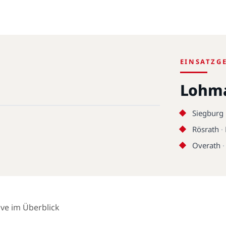
EINSATZG
Lohm
Siegburg
Rösrath
·
Overath
ive im Überblick