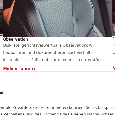
E
Observation
U
Diskrete, gerichtsverwertbare Observation: Wir
O
beobachten und dokumentieren Sachverhalte
i
lückenlos – zu Fuß, mobil und technisch unterstützt.
M
Mehr erfahren ›
er
wir als Privatdetektei Hilfe anbieten können. Sei es beispiel
es Verhaltens und des Umgangs des eigenen Nachwuchses – 