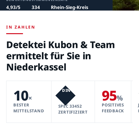
4,93/5
334
Rhein-Sieg-Kreis
IN ZAHLEN
Detektei Kubon & Team
ermittelt für Sie in
Niederkassel
10
95
DIN
×
%
BESTER
POSITIVES
SPEC 33452
MITTELSTAND
FEEDBACK
ZERTIFIZIERT