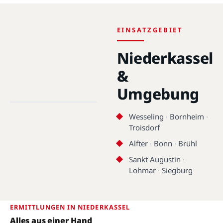
EINSATZGEBIET
Niederkassel
&
Niederkassel · 53859 ·
Umgebung
50.8153°N, 7.0377°E
Wesseling
·
Bornheim
·
Niederkassel
Troisdorf
Alfter
·
Bonn
·
Brühl
Sankt Augustin
·
Lohmar
·
Siegburg
ERMITTLUNGEN IN NIEDERKASSEL
Alles aus einer Hand