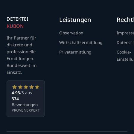
DETEKTEI
Leistungen
Recht
KUBON
Observation
Impres
Ihr Partner für
Wirtschaftsermittlung
Datensc
diskrete und
professionelle
Privatermittlung
Cookie-
Ermittlungen.
Einstell
Bundesweit im
Einsatz.
4.93
/5 aus
334
Bewertungen
PROVENEXPERT