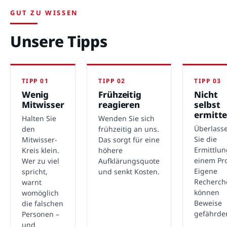
GUT ZU WISSEN
Unsere Tipps
TIPP 01
TIPP 02
TIPP 03
Wenig
Frühzeitig
Nicht
Mitwisser
reagieren
selbst
ermitte
Halten Sie
Wenden Sie sich
Überlass
den
frühzeitig an uns.
Sie die
Mitwisser-
Das sorgt für eine
Ermittlu
Kreis klein.
höhere
einem Pro
Wer zu viel
Aufklärungsquote
Eigene
spricht,
und senkt Kosten.
Recherch
warnt
können
womöglich
Beweise
die falschen
gefährde
Personen –
und