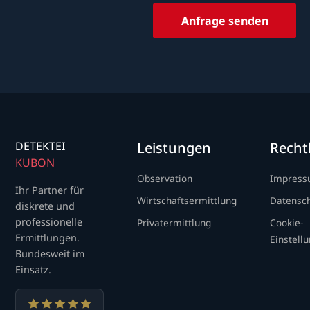
Anfrage senden
DETEKTEI
Leistungen
Recht
KUBON
Observation
Impres
Ihr Partner für
Wirtschaftsermittlung
Datensc
diskrete und
professionelle
Privatermittlung
Cookie-
Ermittlungen.
Einstell
Bundesweit im
Einsatz.