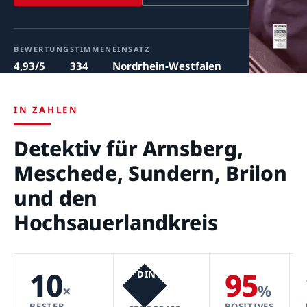
BEWERTUNG
STIMMEN
EINSATZ
4,93/5
334
Nordrhein-Westfalen
IN ZAHLEN
Detektiv für Arnsberg,
Meschede, Sundern, Brilon
und den
Hochsauerlandkreis
10
95
DIN
×
%
BESTER
POSITIVES