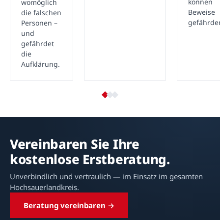
können
womöglich
Beweise
die falschen
gefährde
Personen –
und
gefährdet
die
Aufklärung.
Vereinbaren Sie Ihre
kostenlose Erstberatung.
Unverbindlich und vertraulich — im Einsatz im gesamten
Hochsauerlandkreis.
Beratung vereinbaren →