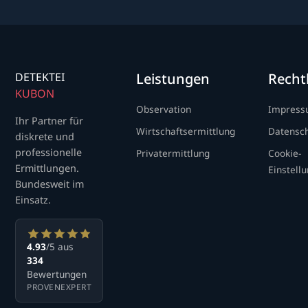
DETEKTEI
Leistungen
Recht
KUBON
Observation
Impres
Ihr Partner für
Wirtschaftsermittlung
Datensc
diskrete und
professionelle
Privatermittlung
Cookie-
Ermittlungen.
Einstell
Bundesweit im
Einsatz.
4.93
/5 aus
334
Bewertungen
PROVENEXPERT