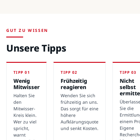
GUT ZU WISSEN
Unsere Tipps
TIPP 01
TIPP 02
TIPP 03
Wenig
Frühzeitig
Nicht
Mitwisser
reagieren
selbst
ermitte
Halten Sie
Wenden Sie sich
Überlass
den
frühzeitig an uns.
Sie die
Mitwisser-
Das sorgt für eine
Ermittlu
Kreis klein.
höhere
einem Pro
Wer zu viel
Aufklärungsquote
Eigene
spricht,
und senkt Kosten.
Recherch
warnt