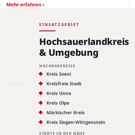
Mehr erfahren ›
EINSATZGEBIET
Hochsauerlandkreis
& Umgebung
NACHBARKREISE
Hochsauerlandkreis
· 34431 - 59969 ·
Kreis Soest
51.3450°N, 8.2830°E
Kreisfreie Stadt
Kreis Unna
Hochsauerlandkreis
Kreis Olpe
Märkischer Kreis
Kreis Siegen-Wittgenstein
STÄDTE IN DER NÄHE