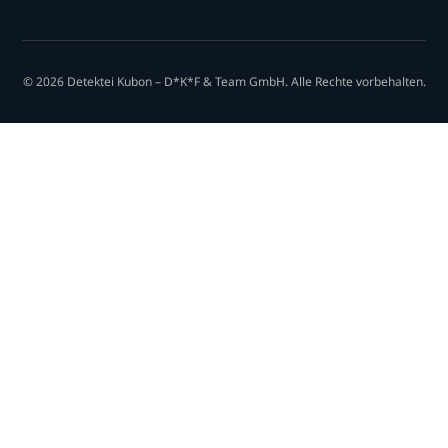
© 2026 Detektei Kubon – D*K*F & Team GmbH. Alle Rechte vorbehalten.