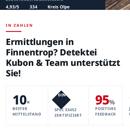
4,93/5
334
Kreis Olpe
IN ZAHLEN
Ermittlungen in
Finnentrop? Detektei
Kubon & Team unterstützt
Sie!
10
95
DIN
×
%
BESTER
POSITIVES
SPEC 33452
MITTELSTAND
FEEDBACK
ZERTIFIZIERT