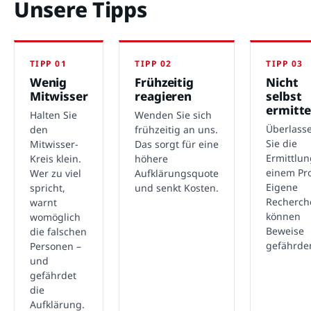
Unsere Tipps
TIPP 01
TIPP 02
TIPP 03
Wenig
Frühzeitig
Nicht
Mitwisser
reagieren
selbst
ermitte
Halten Sie
Wenden Sie sich
Überlass
den
frühzeitig an uns.
Sie die
Mitwisser-
Das sorgt für eine
Ermittlu
Kreis klein.
höhere
einem Pro
Wer zu viel
Aufklärungsquote
Eigene
spricht,
und senkt Kosten.
Recherch
warnt
können
womöglich
Beweise
die falschen
gefährde
Personen –
und
gefährdet
die
Aufklärung.