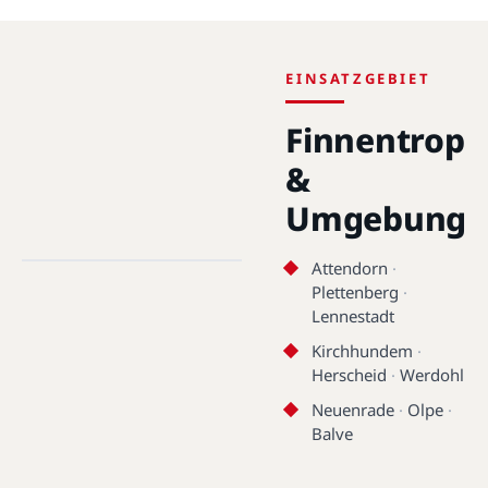
EINSATZGEBIET
Finnentrop
&
Umgebung
Finnentrop · 57413 · 51.1736°N,
7.9736°E
Attendorn
·
Plettenberg
·
Finnentrop
Lennestadt
Kirchhundem
·
Herscheid
·
Werdohl
Neuenrade
·
Olpe
·
Balve