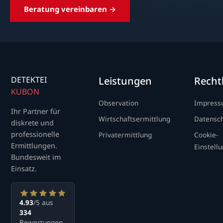
Beratung vereinbaren →
DETEKTEI
Leistungen
Recht
KUBON
Observation
Impres
Ihr Partner für
Wirtschaftsermittlung
Datensc
diskrete und
professionelle
Privatermittlung
Cookie-
Ermittlungen.
Einstell
Bundesweit im
Einsatz.
4.93
/5 aus
334
Bewertungen