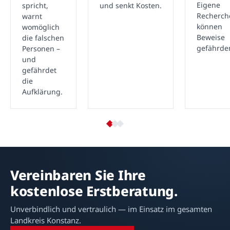
Eigene
spricht,
und senkt Kosten.
Recherch
warnt
können
womöglich
Beweise
die falschen
gefährde
Personen –
und
gefährdet
die
Aufklärung.
Vereinbaren Sie Ihre
kostenlose Erstberatung.
Unverbindlich und vertraulich — im Einsatz im gesamten
Landkreis Konstanz.