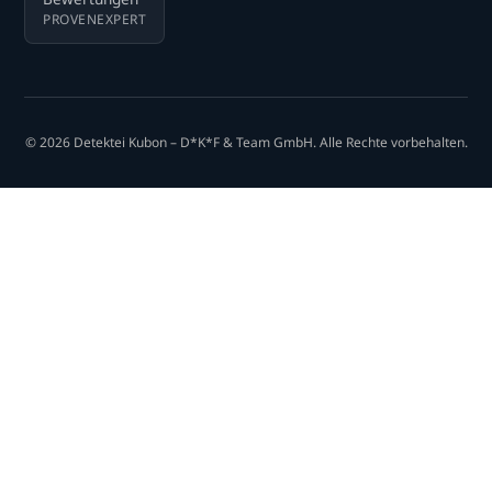
PROVENEXPERT
© 2026 Detektei Kubon – D*K*F & Team GmbH. Alle Rechte vorbehalten.