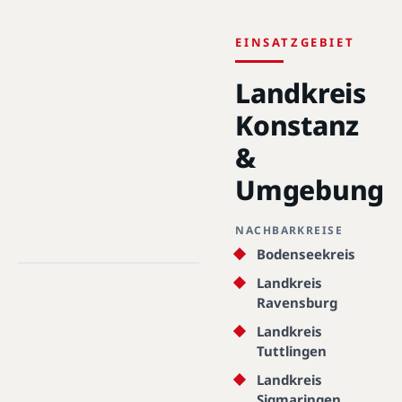
EINSATZGEBIET
Landkreis
Konstanz
&
Umgebung
NACHBARKREISE
Landkreis Konstanz · 78224 -
78479 · 47.6780°N, 9.1737°E
Bodenseekreis
Landkreis
Landkreis Konstanz
Ravensburg
Landkreis
Tuttlingen
Landkreis
Sigmaringen