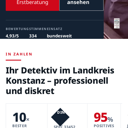
Erstberatung
ansehen
BEWERTUNG
STIMMEN
EINSATZ
4,93/5
334
bundesweit
IN ZAHLEN
Ihr Detektiv im Landkreis
Konstanz – professionell
und diskret
10
95
DIN
×
%
BESTER
POSITIVES
SPEC 33452