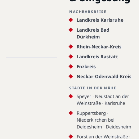
NACHBARKREISE
Landkreis Karlsruhe
Landkreis Bad
Dürkheim
Rhein-Neckar-Kreis
Germersheim · 67360 -
76879 · 49.2152°N, 8.3659°E
Landkreis Rastatt
Enzkreis
Germersheim
Neckar-Odenwald-Kreis
STÄDTE IN DER NÄHE
Speyer
·
Neustadt an der
Weinstraße
·
Karlsruhe
Ruppertsberg
·
Niederkirchen bei
Deidesheim
·
Deidesheim
Forst an der Weinstraße
·