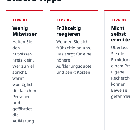
TIPP 01
TIPP 02
TIPP 03
Wenig
Frühzeitig
Nicht
Mitwisser
reagieren
selbst
ermitte
Halten Sie
Wenden Sie sich
Überlass
den
frühzeitig an uns.
Sie die
Mitwisser-
Das sorgt für eine
Ermittlu
Kreis klein.
höhere
einem Pro
Wer zu viel
Aufklärungsquote
Eigene
spricht,
und senkt Kosten.
Recherch
warnt
können
womöglich
Beweise
die falschen
gefährde
Personen –
und
gefährdet
die
Aufklärung.