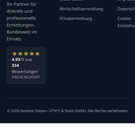
Ihr Partner für
Wirtschaftsermittlung
Datensc
diskrete und
professionelle
Privatermittlung
Cookie-
Ermittlungen.
Einstell
Bundesweit im
Einsatz.
4.93
/5 aus
334
Bewertungen
PROVENEXPERT
© 2026 Detektei Kubon – D*K*F & Team GmbH. Alle Rechte vorbehalten.