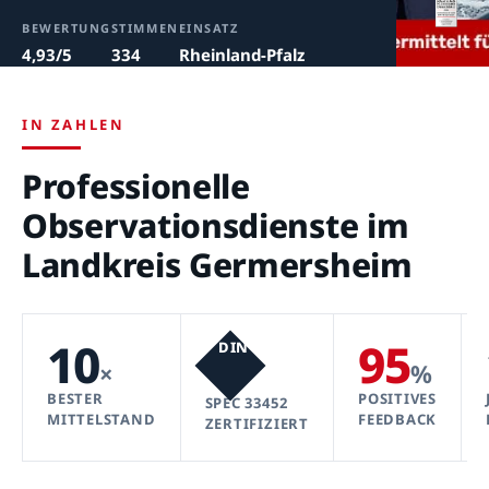
BEWERTUNG
STIMMEN
EINSATZ
4,93/5
334
Rheinland-Pfalz
IN ZAHLEN
Professionelle
Observationsdienste im
Landkreis Germersheim
10
95
DIN
×
%
BESTER
POSITIVES
SPEC 33452
MITTELSTAND
FEEDBACK
ZERTIFIZIERT