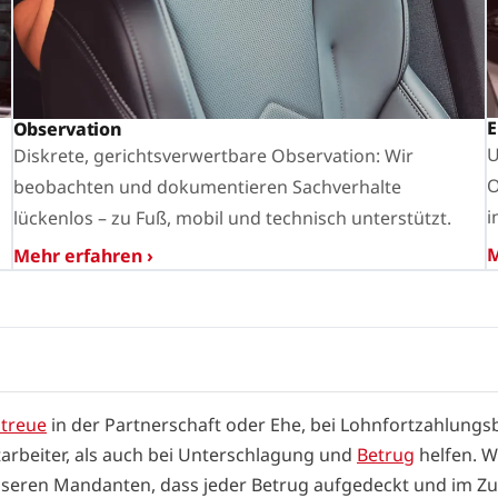
E
Observation
U
Diskrete, gerichtsverwertbare Observation: Wir
O
beobachten und dokumentieren Sachverhalte
i
lückenlos – zu Fuß, mobil und technisch unterstützt.
M
Mehr erfahren ›
treue
in der Partnerschaft oder Ehe, bei Lohnfortzahlung
tarbeiter, als auch bei Unterschlagung und
Betrug
helfen. W
 unseren Mandanten, dass jeder Betrug aufgedeckt und im Z