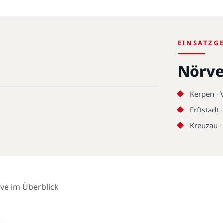
EINSATZG
Nörve
Kerpen
·
Erftstadt
Kreuzau
ive im Überblick