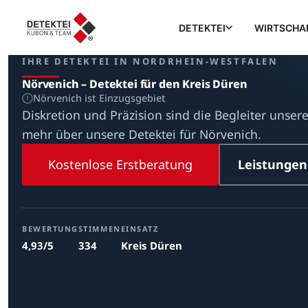
DETEKTEI
WIRTSCHA
IHRE DETEKTEI IN NORDRHEIN-WESTFALEN
Nörvenich – Detektei für den Kreis Düren
Nörvenich ist Einzugsgebiet
Diskretion und Präzision sind die Begleiter unsere
mehr über unsere Detektei für Nörvenich.
Kostenlose Erstberatung
Leistungen
BEWERTUNG
STIMMEN
EINSATZ
4,93/5
334
Kreis Düren