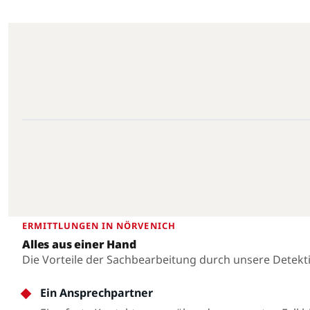
Nörvenich · 52388 · 50.8071°N, 6.6446°E
Nörvenich
ERMITTLUNGEN IN NÖRVENICH
Alles aus einer Hand
Die Vorteile der Sachbearbeitung durch unsere Detekt
Ein Ansprechpartner