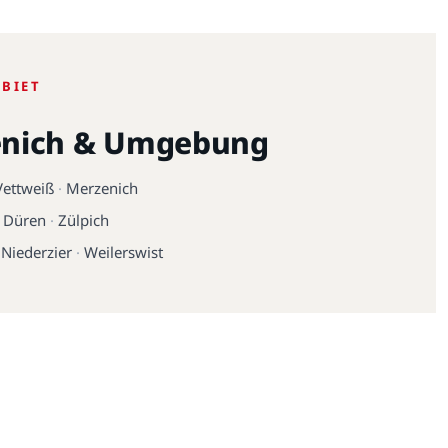
EBIET
nich & Umgebung
Vettweiß
·
Merzenich
·
Düren
·
Zülpich
·
Niederzier
·
Weilerswist