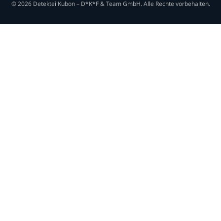
© 2026 Detektei Kubon – D*K*F & Team GmbH. Alle Rechte vorbehalten.