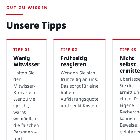
GUT ZU WISSEN
Unsere Tipps
TIPP 01
TIPP 02
TIPP 03
Wenig
Frühzeitig
Nicht
Mitwisser
reagieren
selbst
ermitte
Halten Sie
Wenden Sie sich
Überlass
den
frühzeitig an uns.
Sie die
Mitwisser-
Das sorgt für eine
Ermittlu
Kreis klein.
höhere
einem Pro
Wer zu viel
Aufklärungsquote
Eigene
spricht,
und senkt Kosten.
Recherch
warnt
können
womöglich
Beweise
die falschen
gefährde
Personen –
und