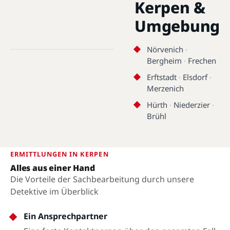
Kerpen &
Umgebung
Kerpen · 50169 - 50171 ·
50.8748°N, 6.6884°E
Nörvenich
·
Bergheim
·
Frechen
Kerpen
Erftstadt
·
Elsdorf
·
Merzenich
Hürth
·
Niederzier
·
Brühl
ERMITTLUNGEN IN KERPEN
Alles aus einer Hand
Die Vorteile der Sachbearbeitung durch unsere
Detektive im Überblick
Ein Ansprechpartner