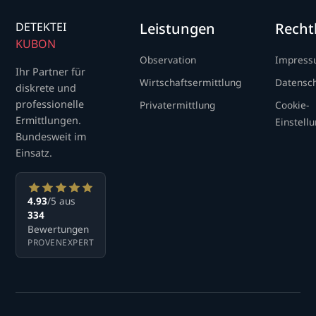
DETEKTEI
Leistungen
Recht
KUBON
Observation
Impres
Ihr Partner für
Wirtschaftsermittlung
Datensc
diskrete und
professionelle
Privatermittlung
Cookie-
Ermittlungen.
Einstell
Bundesweit im
Einsatz.
4.93
/5 aus
334
Bewertungen
PROVENEXPERT