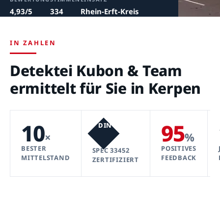
4,93/5
334
Rhein-Erft-Kreis
IN ZAHLEN
Detektei Kubon & Team
ermittelt für Sie in Kerpen
10
95
DIN
×
%
BESTER
POSITIVES
SPEC 33452
MITTELSTAND
FEEDBACK
ZERTIFIZIERT