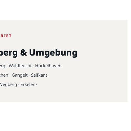
EBIET
berg & Umgebung
erg
·
Waldfeucht
·
Hückelhoven
chen
·
Gangelt
·
Selfkant
Wegberg
·
Erkelenz