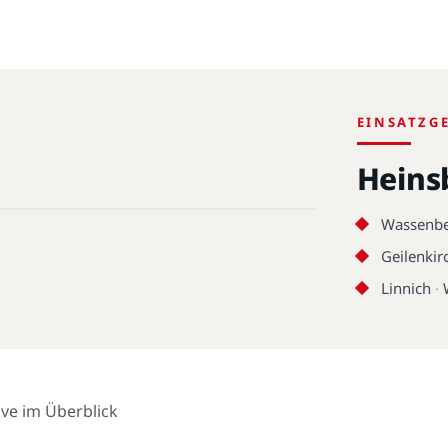
EINSATZG
Heins
Wassenb
Geilenkir
Linnich
·
ive im Überblick