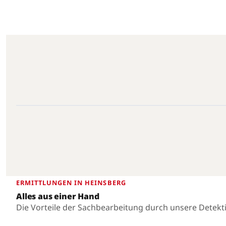
Heinsberg · 52525 · 51.0641°N, 6.0944°E
Heinsberg
ERMITTLUNGEN IN HEINSBERG
Alles aus einer Hand
Die Vorteile der Sachbearbeitung durch unsere Detekt