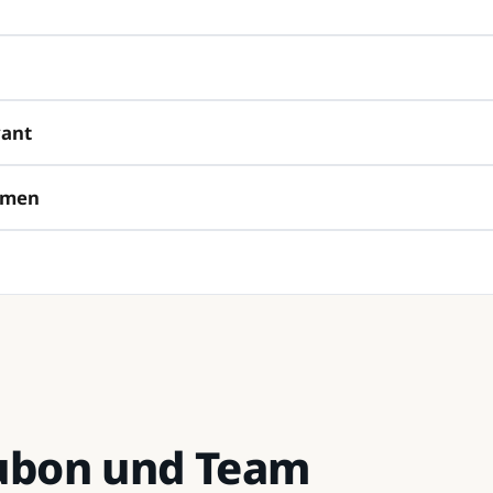
vant
ehmen
Kubon und Team