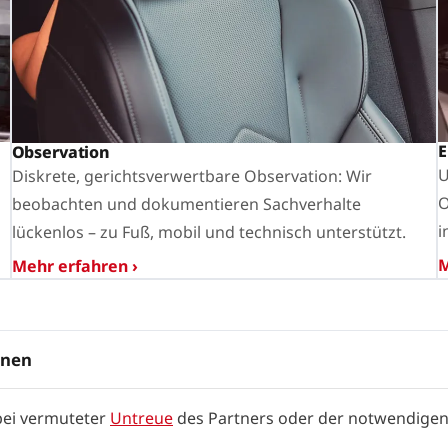
E
Observation
U
Diskrete, gerichtsverwertbare Observation: Wir
O
beobachten und dokumentieren Sachverhalte
i
lückenlos – zu Fuß, mobil und technisch unterstützt.
M
Mehr erfahren ›
onen
 bei vermuteter
Untreue
des Partners oder der notwendigen 