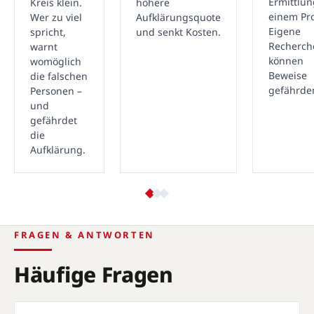
Ermittlu
Kreis klein.
höhere
einem Pro
Wer zu viel
Aufklärungsquote
Eigene
spricht,
und senkt Kosten.
Recherch
warnt
können
womöglich
Beweise
die falschen
gefährde
Personen –
und
gefährdet
die
Aufklärung.
FRAGEN & ANTWORTEN
Häufige Fragen