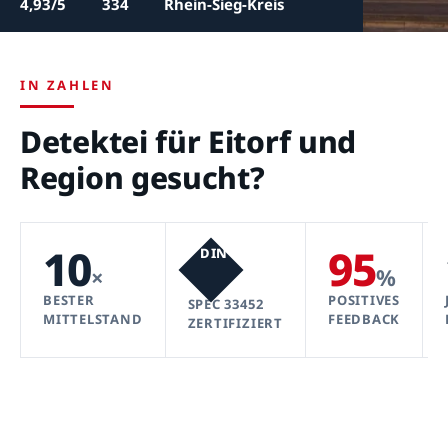
4,93/5
334
Rhein-Sieg-Kreis
IN ZAHLEN
Detektei für Eitorf und
Region gesucht?
10
95
DIN
×
%
BESTER
POSITIVES
SPEC 33452
MITTELSTAND
FEEDBACK
ZERTIFIZIERT