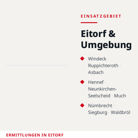
EINSATZGEBIET
Eitorf &
Umgebung
Eitorf · 53783 · 50.7693°N,
Windeck
·
7.4512°E
Ruppichteroth
·
Asbach
Eitorf
Hennef
·
Neunkirchen-
Seelscheid
·
Much
Nümbrecht
·
Siegburg
·
Waldbröl
ERMITTLUNGEN IN EITORF