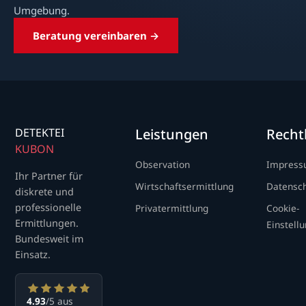
Umgebung.
Beratung vereinbaren →
DETEKTEI
Leistungen
Recht
KUBON
Observation
Impres
Ihr Partner für
Wirtschaftsermittlung
Datensc
diskrete und
professionelle
Privatermittlung
Cookie-
Ermittlungen.
Einstell
Bundesweit im
Einsatz.
4.93
/5 aus