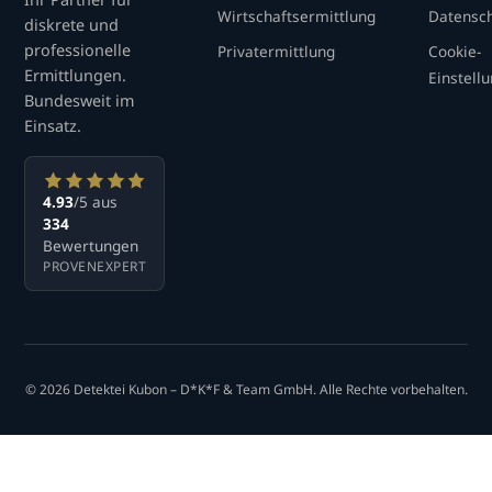
Wirtschaftsermittlung
Datensc
diskrete und
professionelle
Privatermittlung
Cookie-
Ermittlungen.
Einstell
Bundesweit im
Einsatz.
4.93
/5 aus
334
Bewertungen
PROVENEXPERT
© 2026 Detektei Kubon – D*K*F & Team GmbH. Alle Rechte vorbehalten.