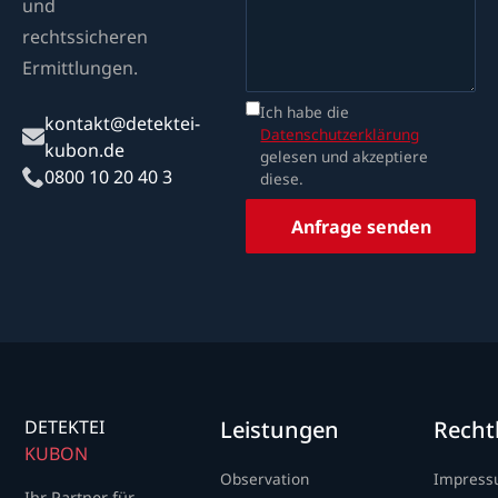
und
rechtssicheren
Ermittlungen.
Ich habe die
kontakt@detektei-
Datenschutzerklärung
kubon.de
gelesen und akzeptiere
0800 10 20 40 3
diese.
Anfrage senden
DETEKTEI
Leistungen
Recht
KUBON
Observation
Impres
Ihr Partner für