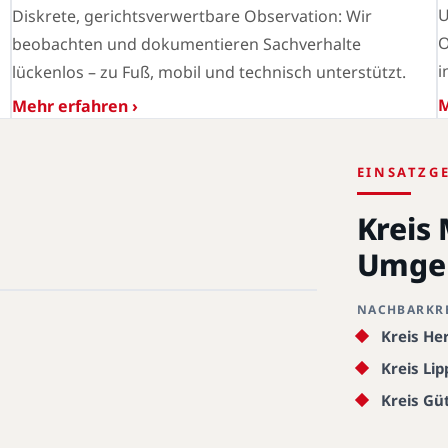
U
Diskrete, gerichtsverwertbare Observation: Wir
O
beobachten und dokumentieren Sachverhalte
i
lückenlos – zu Fuß, mobil und technisch unterstützt.
M
Mehr erfahren ›
EINSATZG
Kreis
Umge
NACHBARKR
cke
Kreis He
Kreis Lip
Kreis Gü