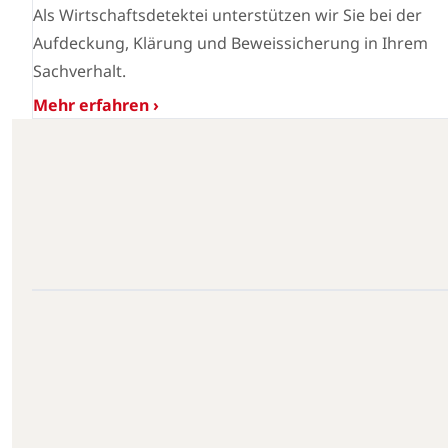
Als Wirtschaftsdetektei unterstützen wir Sie bei der
Aufdeckung, Klärung und Beweissicherung in Ihrem
Sachverhalt.
Mehr erfahren ›
Kreis Minden Lübbecke · 32312 - 32609 · 52.2924°N, 8.9161°E
Kreis Minden Lübbe