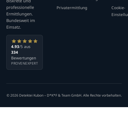
diskrete und
professionelle
Privatermittlung
Cookie-
Ermittlungen.
Einstell
Bundesweit im
Einsatz.
4.93
/5 aus
334
Bewertungen
PROVENEXPERT
© 2026 Detektei Kubon – D*K*F & Team GmbH. Alle Rechte vorbehalten.