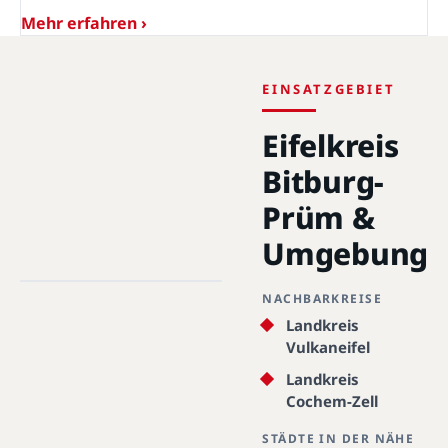
Mehr erfahren ›
EINSATZGEBIET
Eifelkreis
Bitburg-
Prüm &
Umgebung
Eifelkreis Bitburg-Prüm · 54298 -
54689 · 49.9679°N, 6.5224°E
NACHBARKREISE
Eifelkreis Bitburg-Prüm
Landkreis
Vulkaneifel
Landkreis
Cochem-Zell
STÄDTE IN DER NÄHE