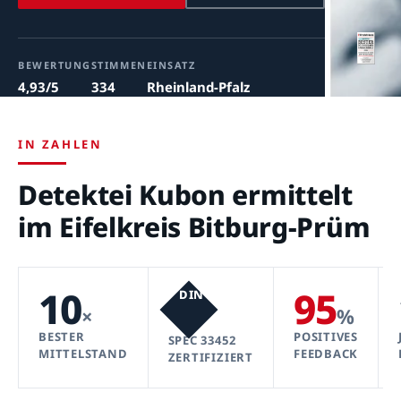
BEWERTUNG
STIMMEN
EINSATZ
4,93/5
334
Rheinland-Pfalz
IN ZAHLEN
Detektei Kubon ermittelt
im Eifelkreis Bitburg-Prüm
10
95
DIN
×
%
BESTER
POSITIVES
SPEC 33452
MITTELSTAND
FEEDBACK
ZERTIFIZIERT