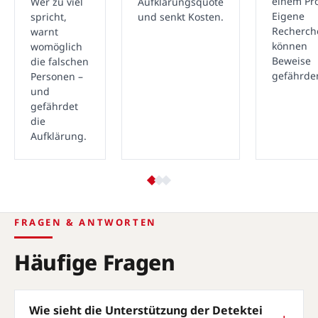
einem Pro
Wer zu viel
Aufklärungsquote
Eigene
spricht,
und senkt Kosten.
Recherch
warnt
können
womöglich
Beweise
die falschen
gefährde
Personen –
und
gefährdet
die
Aufklärung.
FRAGEN & ANTWORTEN
Häufige Fragen
Wie sieht die Unterstützung der Detektei