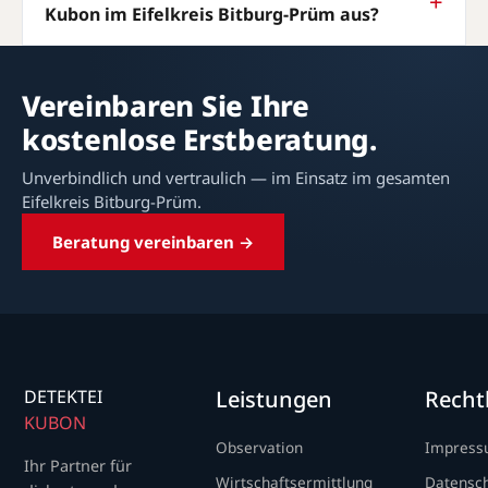
Kubon im Eifelkreis Bitburg-Prüm aus?
Vereinbaren Sie Ihre
kostenlose Erstberatung.
Unverbindlich und vertraulich — im Einsatz im gesamten
Eifelkreis Bitburg-Prüm.
Beratung vereinbaren →
DETEKTEI
Leistungen
Recht
KUBON
Observation
Impres
Ihr Partner für
Wirtschaftsermittlung
Datensc