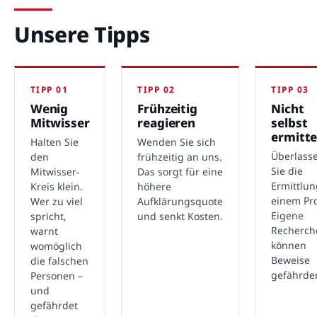
Unsere Tipps
TIPP 01
TIPP 02
TIPP 03
Wenig
Frühzeitig
Nicht
Mitwisser
reagieren
selbst
ermitte
Halten Sie
Wenden Sie sich
Überlass
den
frühzeitig an uns.
Sie die
Mitwisser-
Das sorgt für eine
Ermittlu
Kreis klein.
höhere
einem Pro
Wer zu viel
Aufklärungsquote
Eigene
spricht,
und senkt Kosten.
Recherch
warnt
können
womöglich
Beweise
die falschen
gefährde
Personen –
und
gefährdet