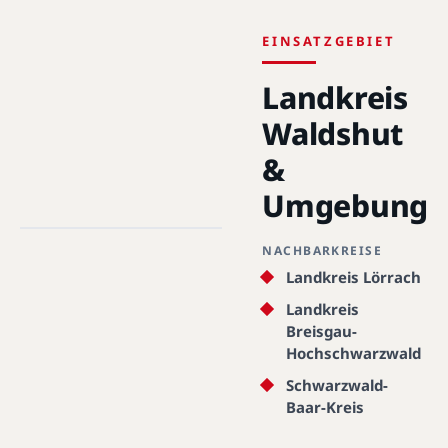
EINSATZGEBIET
Landkreis
Waldshut
&
Landkreis Waldshut · 79664 -
Umgebung
79879 · 47.6236°N, 8.2180°E
NACHBARKREISE
Landkreis Waldshut
Landkreis Lörrach
Landkreis
Breisgau-
Hochschwarzwald
Schwarzwald-
Baar-Kreis