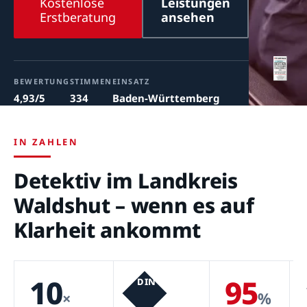
Kostenlose
Leistungen
Erstberatung
ansehen
BEWERTUNG
STIMMEN
EINSATZ
4,93/5
334
Baden-Württemberg
IN ZAHLEN
Detektiv im Landkreis
Waldshut – wenn es auf
Klarheit ankommt
10
95
DIN
×
%