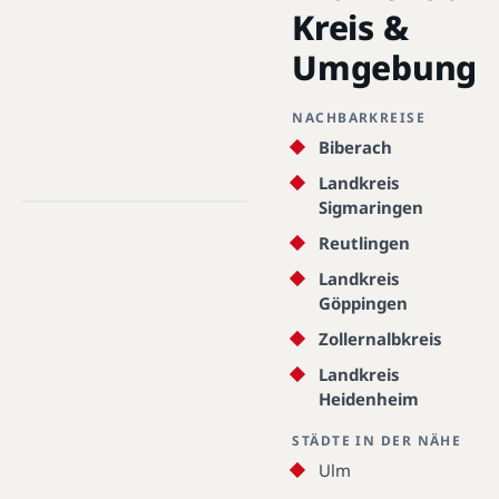
Kreis &
Umgebung
NACHBARKREISE
Biberach
Alb-Donau-Kreis · 72535 - 89619 ·
48.2856°N, 9.7306°E
Landkreis
Sigmaringen
Alb-Donau-Kreis
Reutlingen
Landkreis
Göppingen
Zollernalbkreis
Landkreis
Heidenheim
STÄDTE IN DER NÄHE
Ulm