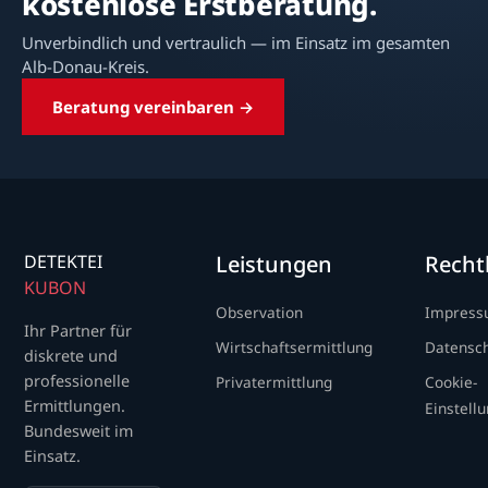
kostenlose Erstberatung.
Unverbindlich und vertraulich — im Einsatz im gesamten
Alb-Donau-Kreis.
Beratung vereinbaren →
DETEKTEI
Leistungen
Recht
KUBON
Observation
Impres
Ihr Partner für
Wirtschaftsermittlung
Datensc
diskrete und
professionelle
Privatermittlung
Cookie-
Ermittlungen.
Einstell
Bundesweit im
Einsatz.