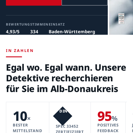
BEWERTUNG
STIMMEN
EINSATZ
4,93/5
334
Baden-Württemberg
IN ZAHLEN
Egal wo. Egal wann. Unsere
Detektive recherchieren
für Sie im Alb-Donaukreis
10
95
DIN
×
%
BESTER
POSITIVES
SPEC 33452
MITTELSTAND
FEEDBACK
ZERTIFIZIERT