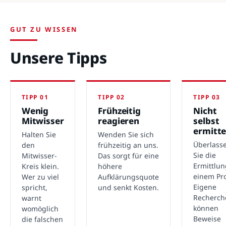
GUT ZU WISSEN
Unsere Tipps
TIPP 01
TIPP 02
TIPP 03
Wenig
Frühzeitig
Nicht
Mitwisser
reagieren
selbst
ermitte
Halten Sie
Wenden Sie sich
Überlass
den
frühzeitig an uns.
Sie die
Mitwisser-
Das sorgt für eine
Ermittlu
Kreis klein.
höhere
einem Pro
Wer zu viel
Aufklärungsquote
Eigene
spricht,
und senkt Kosten.
Recherch
warnt
können
womöglich
Beweise
die falschen