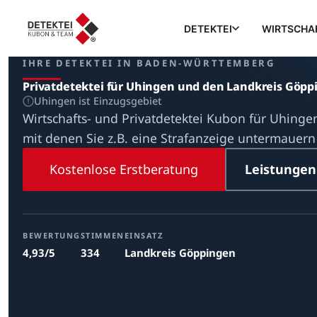
DETEKTEI
WIRTSCHA
IHRE DETEKTEI IN BADEN-WÜRTTEMBERG
Privatdetektei für Uhingen und den Landkreis Göpp
Uhingen ist Einzugsgebiet
Wirtschafts- und Privatdetektei Kubon für Uhinge
mit denen Sie z.B. eine Strafanzeige untermauer
Kostenlose Erstberatung
Leistungen
BEWERTUNG
STIMMEN
EINSATZ
4,93/5
334
Landkreis Göppingen