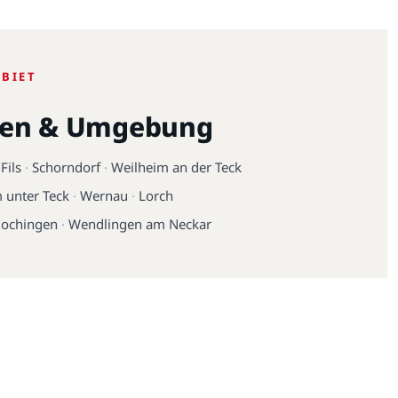
EBIET
gen & Umgebung
Fils
·
Schorndorf
·
Weilheim an der Teck
 unter Teck
·
Wernau
·
Lorch
lochingen
·
Wendlingen am Neckar