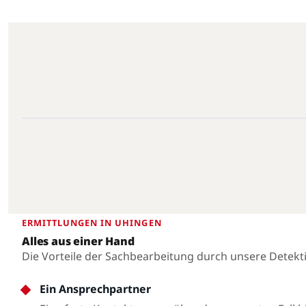
Uhingen · 73066 · 48.7113°N, 9.5861°E
Uhingen
ERMITTLUNGEN IN UHINGEN
Alles aus einer Hand
Die Vorteile der Sachbearbeitung durch unsere Detekt
Ein Ansprechpartner