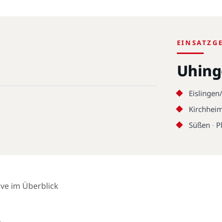
EINSATZG
Uhin
Eislingen/
Kirchheim
Süßen
·
P
ive im Überblick