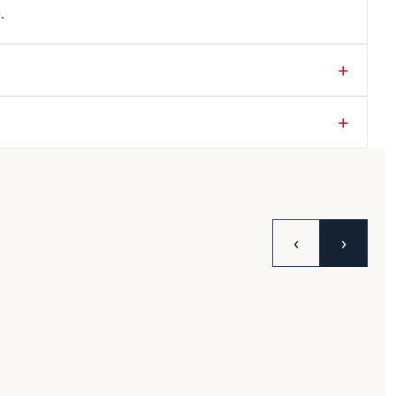
.
‹
›