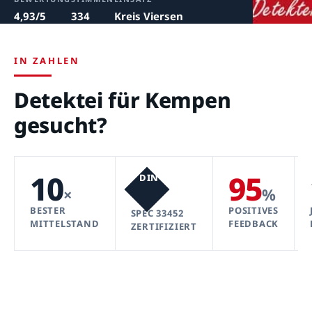
4,93/5
334
Kreis Viersen
IN ZAHLEN
Detektei für Kempen
gesucht?
10
95
DIN
×
%
BESTER
POSITIVES
SPEC 33452
MITTELSTAND
FEEDBACK
ZERTIFIZIERT