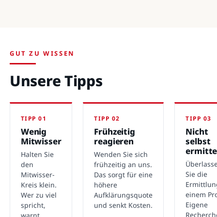
GUT ZU WISSEN
Unsere Tipps
TIPP 01
TIPP 02
TIPP 03
Wenig
Frühzeitig
Nicht
Mitwisser
reagieren
selbst
ermitte
Halten Sie
Wenden Sie sich
Überlass
den
frühzeitig an uns.
Sie die
Mitwisser-
Das sorgt für eine
Ermittlu
Kreis klein.
höhere
einem Pro
Wer zu viel
Aufklärungsquote
Eigene
spricht,
und senkt Kosten.
Recherch
warnt