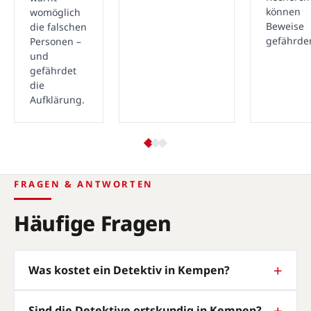
können
womöglich
Beweise
die falschen
gefährde
Personen –
und
gefährdet
die
Aufklärung.
FRAGEN & ANTWORTEN
Häufige Fragen
Was kostet ein Detektiv in Kempen?
Sind die Detektive ortskundig in Kempen?