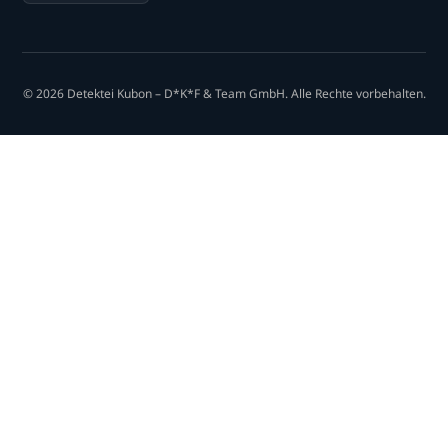
© 2026 Detektei Kubon – D*K*F & Team GmbH. Alle Rechte vorbehalten.