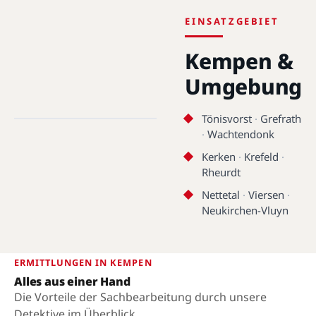
EINSATZGEBIET
Kempen &
Umgebung
Kempen · 47906 · 51.3650°N,
6.4205°E
Tönisvorst
·
Grefrath
·
Wachtendonk
Kempen
Kerken
·
Krefeld
·
Rheurdt
Nettetal
·
Viersen
·
Neukirchen-Vluyn
ERMITTLUNGEN IN KEMPEN
Alles aus einer Hand
Die Vorteile der Sachbearbeitung durch unsere
Detektive im Überblick