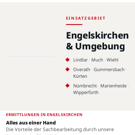
EINSATZGEBIET
Engelskirchen
& Umgebung
Engelskirchen · 51766 ·
50.9884°N, 7.4155°E
Lindlar
·
Much
·
Wiehl
Engelskirchen
Overath
·
Gummersbach
·
Kürten
Nümbrecht
·
Marienheide
·
Wipperfürth
ERMITTLUNGEN IN ENGELSKIRCHEN
Alles aus einer Hand
Die Vorteile der Sachbearbeitung durch unsere