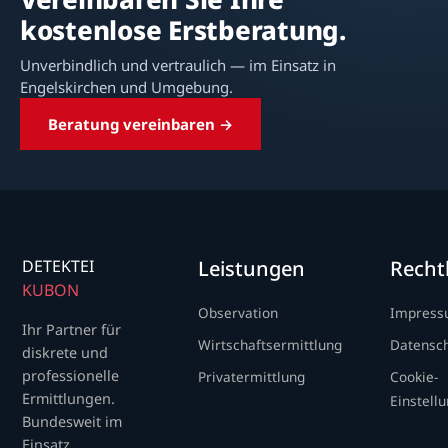
kostenlose Erstberatung.
Unverbindlich und vertraulich — im Einsatz in
Engelskirchen und Umgebung.
Beratung vereinbaren →
DETEKTEI
Leistungen
Recht
KUBON
Observation
Impres
Ihr Partner für
Wirtschaftsermittlung
Datensc
diskrete und
professionelle
Privatermittlung
Cookie-
Ermittlungen.
Einstell
Bundesweit im
Einsatz.