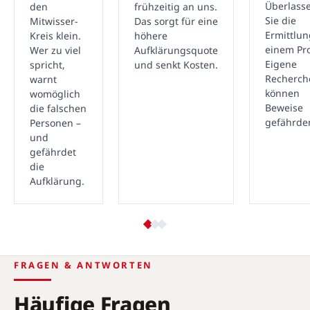
Überlass
den
frühzeitig an uns.
Sie die
Mitwisser-
Das sorgt für eine
Ermittlu
Kreis klein.
höhere
einem Pro
Wer zu viel
Aufklärungsquote
Eigene
spricht,
und senkt Kosten.
Recherch
warnt
können
womöglich
Beweise
die falschen
gefährde
Personen –
und
gefährdet
die
Aufklärung.
FRAGEN & ANTWORTEN
Häufige Fragen