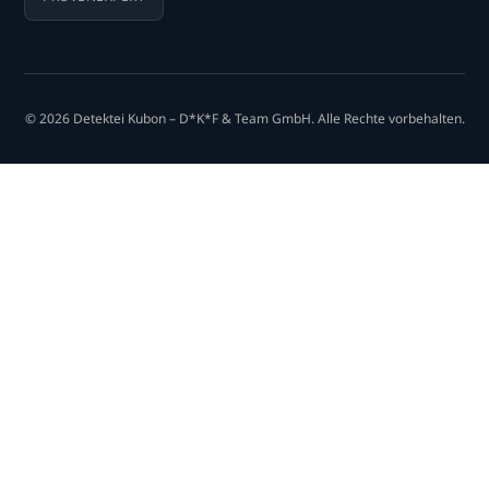
© 2026 Detektei Kubon – D*K*F & Team GmbH. Alle Rechte vorbehalten.