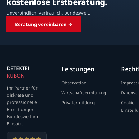
kostenlose Erstberatung.
Unverbindlich, vertraulich, bundesweit.
Beratung vereinbaren →
DETEKTEI
Leistungen
Recht
KUBON
Observation
Impres
Ihr Partner für
Wirtschaftsermittlung
Datensc
diskrete und
professionelle
Privatermittlung
Cookie-
Ermittlungen.
Einstell
Bundesweit im
Einsatz.