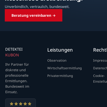
Unverbindlich, vertraulich, bundesweit.
Beratung vereinbaren →
DETEKTEI
Leistungen
Recht
KUBON
Observation
Impres
Ihr Partner für
Wirtschaftsermittlung
Datensc
diskrete und
professionelle
Privatermittlung
Cookie-
Ermittlungen.
Einstell
Bundesweit im
Einsatz.